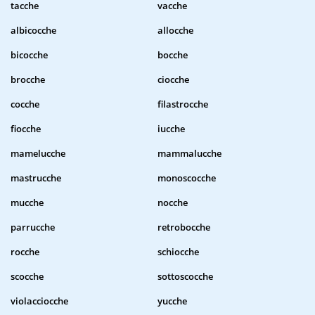
tacche
vacche
albicocche
allocche
bicocche
bocche
brocche
ciocche
cocche
filastrocche
fiocche
iucche
mamelucche
mammalucche
mastrucche
monoscocche
mucche
nocche
parrucche
retrobocche
rocche
schiocche
scocche
sottoscocche
violacciocche
yucche