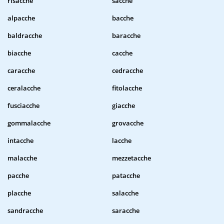
risacche
sacche
alpacche
bacche
baldracche
baracche
biacche
cacche
caracche
cedracche
ceralacche
fitolacche
fusciacche
giacche
gommalacche
grovacche
intacche
lacche
malacche
mezzetacche
pacche
patacche
placche
salacche
sandracche
saracche