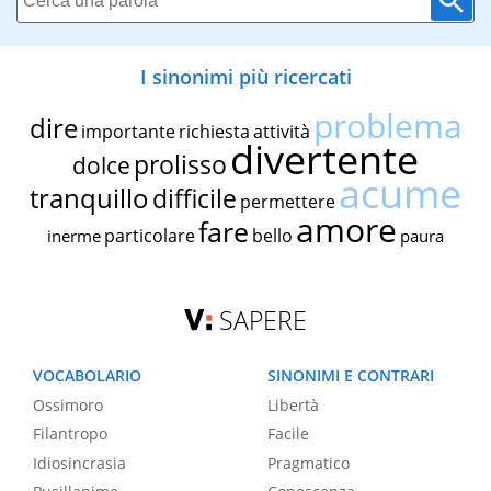
I sinonimi più ricercati
problema
dire
importante
richiesta
attività
divertente
prolisso
dolce
acume
tranquillo
difficile
permettere
amore
fare
particolare
bello
inerme
paura
SAPERE
VOCABOLARIO
SINONIMI E CONTRARI
Ossimoro
Libertà
Filantropo
Facile
Idiosincrasia
Pragmatico