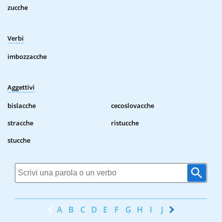
zucche
Verbi
imbozzacche
Aggettivi
bislacche
cecoslovacche
stracche
ristucche
stucche
A
B
C
D
E
F
G
H
I
J
K
L
M
N