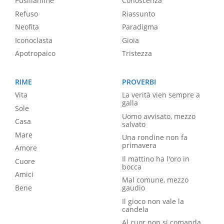
Pusillanime
Conoscenza
Refuso
Riassunto
Neofita
Paradigma
Iconoclasta
Gioia
Apotropaico
Tristezza
RIME
PROVERBI
Vita
La verità vien sempre a
galla
Sole
Uomo avvisato, mezzo
Casa
salvato
Mare
Una rondine non fa
primavera
Amore
Il mattino ha l'oro in
Cuore
bocca
Amici
Mal comune, mezzo
Bene
gaudio
Il gioco non vale la
candela
Al cuor non si comanda