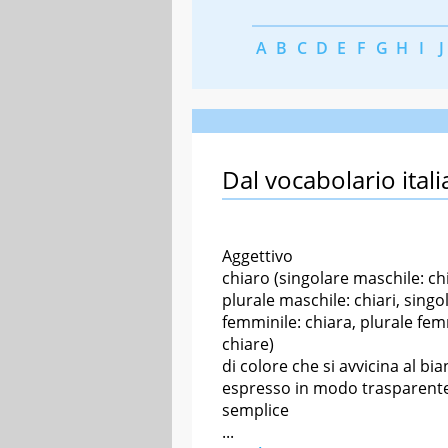
A
B
C
D
E
F
G
H
I
J
Dal vocabolario itali
Aggettivo
chiaro (singolare maschile: ch
plurale maschile: chiari, singo
femminile: chiara, plurale fem
chiare)
di colore che si avvicina al bi
espresso in modo trasparent
semplice
...