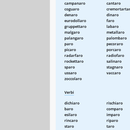
campanaro
cantaro
coguaro
cremortarta
denaro
dinaro
eurodollaro
faro
gruppettaro
labaro
malgaro
metallaro
palangaro
palombaro
paro
pecoraro
picaro
porcaro
radarfaro
radiofaro
rockettaro
salinaro
sparo
stagnaro
ussaro
vaccaro
zoccolaro
Verbi
dichiaro
rischiaro
baro
comparo
esilaro
imparo
rincaro
riparo
staro
taro