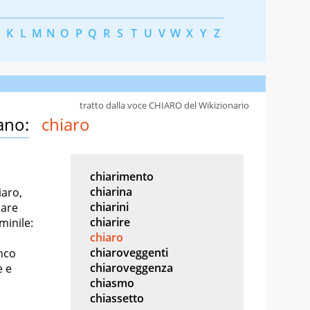
K
L
M
N
O
P
Q
R
S
T
U
V
W
X
Y
Z
tratto dalla voce CHIARO del Wikizionario
ano:
chiaro
chiarimento
chiarina
iaro,
chiarini
lare
chiarire
minile:
chiaro
chiaroveggenti
anco
chiaroveggenza
e e
chiasmo
chiassetto