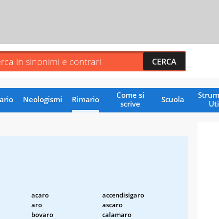
Come si
Strum
ario
Neologismi
Rimario
Scuola
scrive
Uti
acaro
accendisigaro
aro
ascaro
bovaro
calamaro