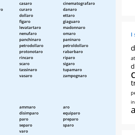
casaro
cinematografaro
ro
curaro
danaro
dollaro
ettaro
figaro
giaguaro
levatartaro
madonnaro
nenufaro
omaro
I
panchinaro
paninaro
petrodollaro
petroldollaro
d
protonotaro
rabarbaro
rincaro
riparo
at
scaro
sigaro
d
tassinaro
tupamaro
vasaro
zampognaro
t
p
i
ammaro
aro
disimparo
equiparo
paro
preparo
separo
sparo
varo