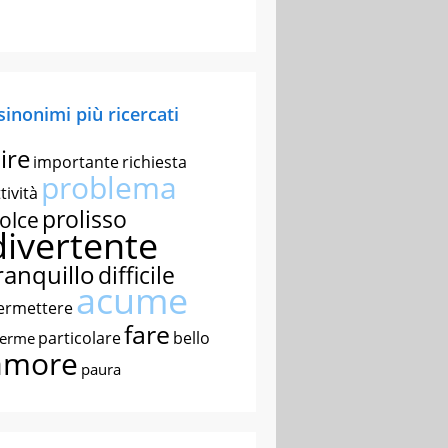
 sinonimi più ricercati
ire
importante
richiesta
problema
tività
prolisso
olce
divertente
ranquillo
difficile
acume
ermettere
fare
particolare
bello
nerme
amore
paura