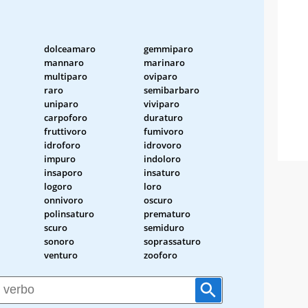
dolceamaro
gemmiparo
mannaro
marinaro
multiparo
oviparo
raro
semibarbaro
uniparo
viviparo
carpoforo
duraturo
fruttivoro
fumivoro
idroforo
idrovoro
impuro
indoloro
insaporo
insaturo
logoro
loro
onnivoro
oscuro
polinsaturo
prematuro
scuro
semiduro
sonoro
soprassaturo
venturo
zooforo