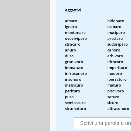
Aggettivi
amaro
bidonaro
ignaro
isobaro
montanaro
muciparo
ovoviviparo
preclaro
stracaro
sudoriparo
anuro
canoro
duro
erbivoro
granivoro
idrocoro
immaturo
imperituro
infrasonoro
inodoro
insonoro
ipersaturo
malsicuro
maturo
perituro
piscivoro
puro
saturo
semioscuro
sicuro
stramaturo
ultrasonoro