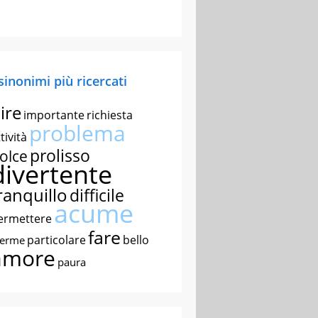
 sinonimi più ricercati
ire
importante
richiesta
problema
tività
prolisso
olce
divertente
ranquillo
difficile
acume
ermettere
fare
particolare
bello
nerme
amore
paura