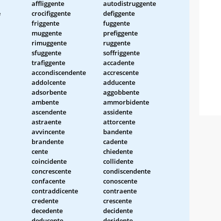
affliggente
autodistruggente
e
crocifiggente
defiggente
friggente
fuggente
muggente
prefiggente
rimuggente
ruggente
sfuggente
soffriggente
trafiggente
accadente
accondiscendente
accrescente
addolcente
adducente
adsorbente
aggobbente
ambente
ammorbidente
ascendente
assidente
astraente
attorcente
avvincente
bandente
brandente
cadente
cente
chiedente
coincidente
collidente
concrescente
condiscendente
confacente
conoscente
contraddicente
contraente
credente
crescente
decedente
decidente
deducente
deridente