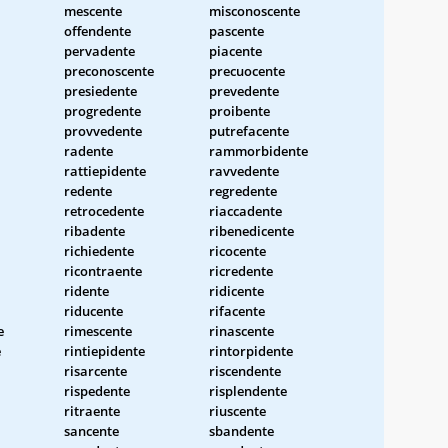
mescente
misconoscente
offendente
pascente
pervadente
piacente
preconoscente
precuocente
presiedente
prevedente
progredente
proibente
provvedente
putrefacente
radente
rammorbidente
rattiepidente
ravvedente
redente
regredente
retrocedente
riaccadente
ribadente
ribenedicente
richiedente
ricocente
ricontraente
ricredente
ridente
ridicente
riducente
rifacente
e
rimescente
rinascente
e
rintiepidente
rintorpidente
risarcente
riscendente
rispedente
risplendente
ritraente
riuscente
sancente
sbandente