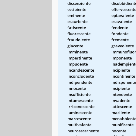
dissenziente
disubbidient
eccipiente
effervescent
eminente
eptavalente
esauriente
esavalente
fatiscente
fendente
fluorescente
fondente
fraudolente
fremente
giacente
graveolente
imminente
immunofluor
impertinente
imponente
impudente
inadempient
incandescente
incipiente
inconcludente
incontinente
indipendente
indisponente
innocente
insipiente
insufficiente
intendente
intumescente
invadente
irriconoscente
lattescente
luminescente
macilente
marcescente
menabbient
multivalente
munificente
neurosecernente
nocente