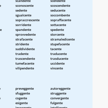
scandente
scendente
e
sconoscente
scoscendente
sedente
seducente
sgualcente
soccombente
sopraccrescente
sopraffacente
sorridente
sottacente
te
spandente
spedente
sprovvedente
storcente
strafacente
stramaledicente
stridente
stupefacente
suddividente
tacente
tradente
traducente
trascendente
trasducente
tumefacente
uccidente
vilipendente
vincente
e
preveggente
autoreggente
sfuggente
struggente
e
cogente
convergente
esigente
fulgente
insorgente
intelligente