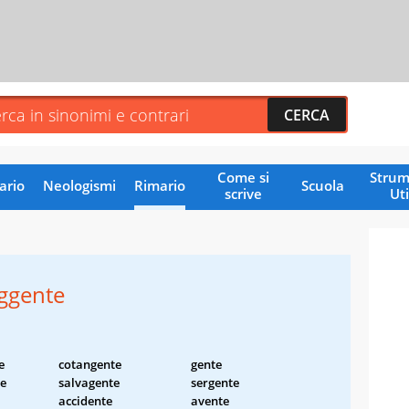
Come si
Strum
ario
Neologismi
Rimario
Scuola
scrive
Uti
ggente
e
cotangente
gente
te
salvagente
sergente
accidente
avente