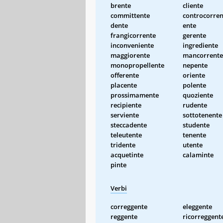
brente
cliente
committente
controcorren
dente
ente
frangicorrente
gerente
inconveniente
ingrediente
maggiorente
mancorrente
monopropellente
nepente
offerente
oriente
placente
polente
prossimamente
quoziente
recipiente
rudente
serviente
sottotenente
steccadente
studente
teleutente
tenente
tridente
utente
acquetinte
calaminte
pinte
Verbi
correggente
eleggente
reggente
ricorreggent