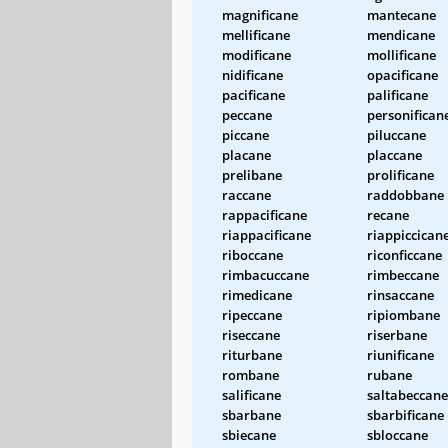
magnificane
mantecane
mellificane
mendicane
modificane
mollificane
nidificane
opacificane
pacificane
palificane
peccane
personifican
piccane
piluccane
placane
placcane
prelibane
prolificane
raccane
raddobbane
rappacificane
recane
riappacificane
riappiccican
riboccane
riconficcane
rimbacuccane
rimbeccane
rimedicane
rinsaccane
ripeccane
ripiombane
riseccane
riserbane
riturbane
riunificane
rombane
rubane
salificane
saltabeccane
sbarbane
sbarbificane
sbiecane
sbloccane