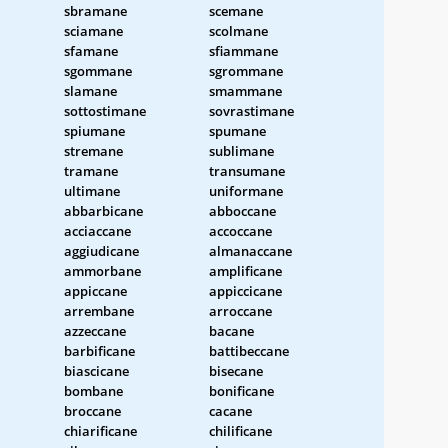
sbramane
scemane
sciamane
scolmane
sfamane
sfiammane
sgommane
sgrommane
slamane
smammane
sottostimane
sovrastimane
spiumane
spumane
stremane
sublimane
tramane
transumane
ultimane
uniformane
abbarbicane
abboccane
acciaccane
accoccane
aggiudicane
almanaccane
ammorbane
amplificane
appiccane
appiccicane
arrembane
arroccane
azzeccane
bacane
barbificane
battibeccane
biascicane
bisecane
bombane
bonificane
broccane
cacane
chiarificane
chilificane