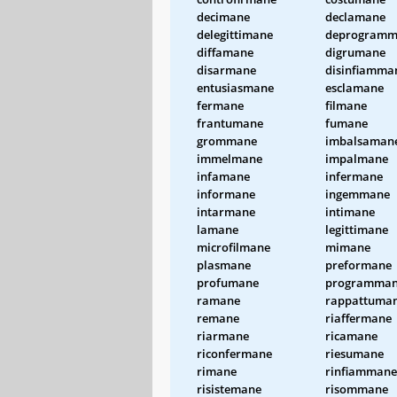
decimane
declamane
delegittimane
deprogramm
diffamane
digrumane
disarmane
disinfiamma
entusiasmane
esclamane
fermane
filmane
frantumane
fumane
grommane
imbalsaman
immelmane
impalmane
infamane
infermane
informane
ingemmane
intarmane
intimane
lamane
legittimane
microfilmane
mimane
plasmane
preformane
profumane
programma
ramane
rappattuma
remane
riaffermane
riarmane
ricamane
riconfermane
riesumane
rimane
rinfiammane
risistemane
risommane