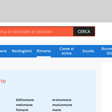
Come si
Strum
ario
Neologismi
Rimario
Scuola
scrive
Uti
ne
bibliomane
eroinomane
melomane
musicomane
fumane
mane