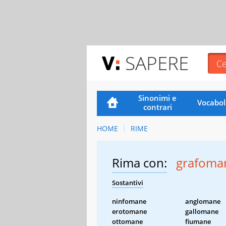
SAPERE
Sinonimi e
Vocabol
contrari
HOME
RIME
Rima con:
grafoma
Sostantivi
ninfomane
anglomane
erotomane
gallomane
ottomane
fiumane