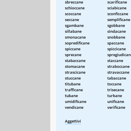
sbreccane
scarificane
schioccane
sciabicane
scoccane
sconficcane
seccane
semplificane
sgambane
sgobbane
sillabane
sindacane
smonacane
snobbane
sopredificane
spaccane
spiccane
spiccicane
sprecane
spregiudican
stabaccane
staccane
stomacane
straboccane
strascicane
stravaccane
stuccane
tabaccane
titubane
toccane
trafficane
trisecane
tubane
turbane
umidificane
unificane
vendicane
verificane
Aggettivi