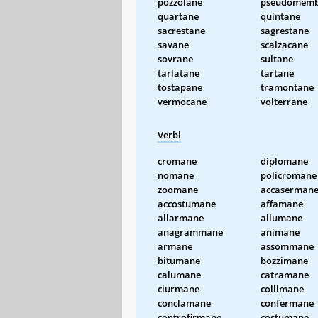
pozzolane
pseudomemb
quartane
quintane
sacrestane
sagrestane
savane
scalzacane
sovrane
sultane
tarlatane
tartane
tostapane
tramontane
vermocane
volterrane
Verbi
cromane
diplomane
nomane
policromane
zoomane
accaserman
accostumane
affamane
allarmane
allumane
anagrammane
animane
armane
assommane
bitumane
bozzimane
calumane
catramane
ciurmane
collimane
conclamane
confermane
controfirmane
costumane