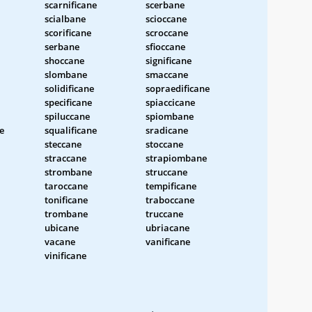
scarnificane
scerbane
scialbane
scioccane
scorificane
scroccane
serbane
sfioccane
shoccane
significane
slombane
smaccane
solidificane
sopraedificane
specificane
spiaccicane
spiluccane
spiombane
e
squalificane
sradicane
steccane
stoccane
straccane
strapiombane
strombane
struccane
taroccane
tempificane
tonificane
traboccane
trombane
truccane
ubicane
ubriacane
vacane
vanificane
vinificane