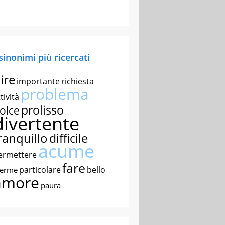
 sinonimi più ricercati
ire
importante
richiesta
problema
tività
prolisso
olce
divertente
ranquillo
difficile
acume
ermettere
fare
particolare
bello
nerme
amore
paura