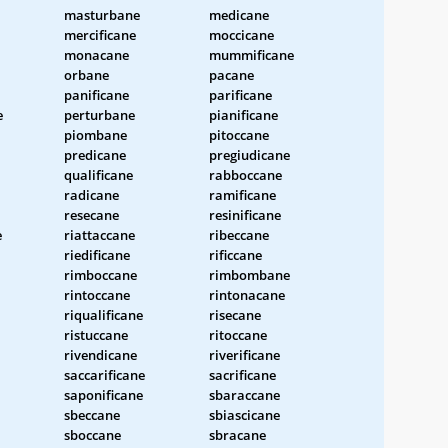
masturbane
medicane
mercificane
moccicane
monacane
mummificane
orbane
pacane
panificane
parificane
e
perturbane
pianificane
piombane
pitoccane
predicane
pregiudicane
qualificane
rabboccane
radicane
ramificane
resecane
resinificane
e
riattaccane
ribeccane
riedificane
rificcane
rimboccane
rimbombane
rintoccane
rintonacane
riqualificane
risecane
ristuccane
ritoccane
rivendicane
riverificane
saccarificane
sacrificane
saponificane
sbaraccane
sbeccane
sbiascicane
sboccane
sbracane