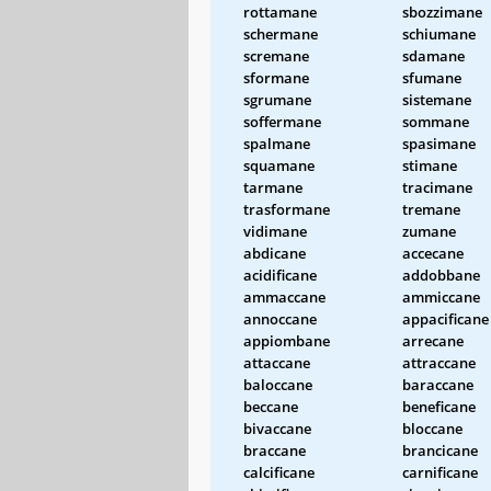
rottamane
sbozzimane
schermane
schiumane
scremane
sdamane
sformane
sfumane
sgrumane
sistemane
soffermane
sommane
spalmane
spasimane
squamane
stimane
tarmane
tracimane
trasformane
tremane
vidimane
zumane
abdicane
accecane
acidificane
addobbane
ammaccane
ammiccane
annoccane
appacificane
appiombane
arrecane
attaccane
attraccane
baloccane
baraccane
beccane
beneficane
bivaccane
bloccane
braccane
brancicane
calcificane
carnificane