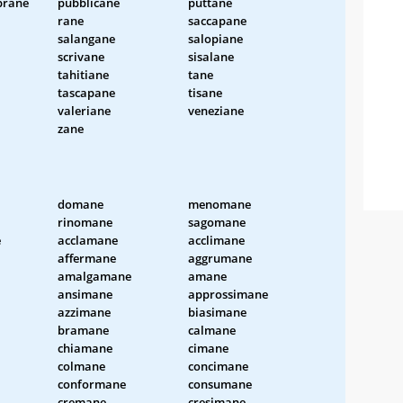
rane
pubblicane
puttane
rane
saccapane
salangane
salopiane
scrivane
sisalane
tahitiane
tane
tascapane
tisane
valeriane
veneziane
zane
domane
menomane
rinomane
sagomane
e
acclamane
acclimane
affermane
aggrumane
amalgamane
amane
ansimane
approssimane
azzimane
biasimane
bramane
calmane
chiamane
cimane
colmane
concimane
conformane
consumane
cremane
cresimane