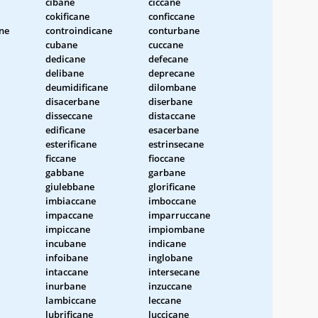
cibane
ciccane
cokificane
conficcane
ne
controindicane
conturbane
cubane
cuccane
dedicane
defecane
delibane
deprecane
deumidificane
dilombane
disacerbane
diserbane
disseccane
distaccane
edificane
esacerbane
esterificane
estrinsecane
ficcane
fioccane
gabbane
garbane
giulebbane
glorificane
imbiaccane
imboccane
impaccane
imparruccane
impiccane
impiombane
incubane
indicane
infoibane
inglobane
intaccane
intersecane
inurbane
inzuccane
lambiccane
leccane
lubrificane
luccicane