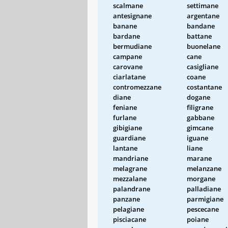
scalmane
settimane
antesignane
argentane
banane
bandane
bardane
battane
bermudiane
buonelane
campane
cane
carovane
casigliane
ciarlatane
coane
contromezzane
costantane
diane
dogane
feniane
filigrane
furlane
gabbane
gibigiane
gimcane
guardiane
iguane
lantane
liane
mandriane
marane
melagrane
melanzane
mezzalane
morgane
palandrane
palladiane
panzane
parmigiane
pelagiane
pescecane
pisciacane
poiane