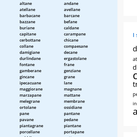
altane
andane
atellane
avellane
barbacane
barcane
bazzane
befane
buriane
caldane
capitane
carampane
I
cerbottane
chicane
collane
compaesane
d
damigiane
decane
durlindane
ergastolane
at
fontane
frane
d
gamberane
genziane
gincane
grane
t
ipecacuane
lane
maggiorane
magnane
p
marzapane
mattane
melegrane
membrane
i
ortolane
ossidiane
pane
pantane
pavane
pedane
piantagrane
piantane
porcellane
portapane