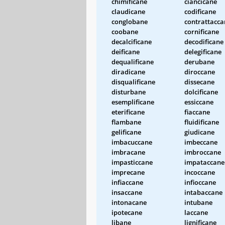
chimificane
ciancicane
claudicane
codificane
conglobane
contrattacca
coobane
cornificane
decalcificane
decodificane
deificane
delegificane
dequalificane
derubane
diradicane
diroccane
disqualificane
dissecane
disturbane
dolcificane
esemplificane
essiccane
eterificane
fiaccane
flambane
fluidificane
gelificane
giudicane
imbacuccane
imbeccane
imbracane
imbroccane
impasticcane
impataccane
imprecane
incoccane
infiaccane
infioccane
insaccane
intabaccane
intonacane
intubane
ipotecane
laccane
libane
lignificane