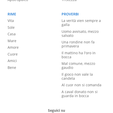
RIME
PROVERBI
Vita
La verità vien sempre a
galla
Sole
Uomo avvisato, mezzo
Casa
salvato
Mare
Una rondine non fa
primavera
Amore
Il mattino ha l'oro in
Cuore
bocca
Amici
Mal comune, mezzo
Bene
gaudio
Il gioco non vale la
candela
Al cuor non si comanda
A caval donato non si
guarda in bocca
Seguici su