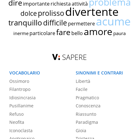
problema
dire
importante
richiesta
attività
divertente
prolisso
dolce
acume
tranquillo
difficile
permettere
amore
fare
particolare
bello
inerme
paura
SAPERE
VOCABOLARIO
SINONIMI E CONTRARI
Ossimoro
Libertà
Filantropo
Facile
Idiosincrasia
Pragmatico
Pusillanime
Conoscenza
Refuso
Riassunto
Neofita
Paradigma
Iconoclasta
Gioia
Apotropaico
Tristezza