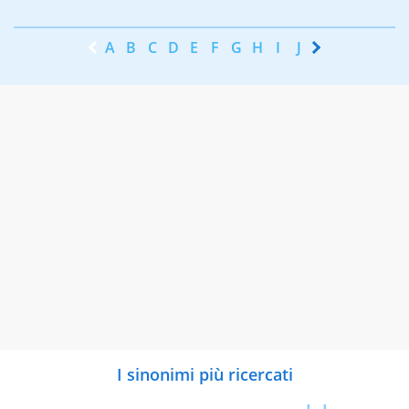
A
B
C
D
E
F
G
H
I
J
K
L
M
N
I sinonimi più ricercati