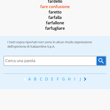
fardello
fare confusione
faretto
farfalla
farfallone
farfugliare
I testi sopra riportati non sono in alcun modo espressione
dell’opinione di Italiaonline S.p.A.
A
B
C
D
E
F
G
H
I
J
K
L
M
N