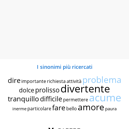
I sinonimi più ricercati
problema
dire
importante
richiesta
attività
divertente
prolisso
dolce
acume
tranquillo
difficile
permettere
amore
fare
particolare
bello
inerme
paura