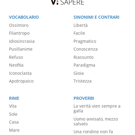
SAPERE
VOCABOLARIO
SINONIMI E CONTRARI
Ossimoro
Libertà
Filantropo
Facile
Idiosincrasia
Pragmatico
Pusillanime
Conoscenza
Refuso
Riassunto
Neofita
Paradigma
Iconoclasta
Gioia
Apotropaico
Tristezza
RIME
PROVERBI
Vita
La verità vien sempre a
galla
Sole
Uomo avvisato, mezzo
Casa
salvato
Mare
Una rondine non fa