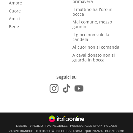
primavera
Amore
Il mattino ha l'oro in
Cuore
bocca
Amici
Mal comune, mezzo
Bene
gaudio
Il gioco non vale la
candela
Al cuor non si comanda
A caval donato non si
guarda in bocca
Seguici su
LIBERO
VIRGILIO
PAGINEGIALLE
PAGINEGIALLE SHOP
PGCASA
PAGINEBIANCHE
TUTTOCITTÀ
DILEI
SIVIAGGIA
QUIFINANZA
BUONISSIMO