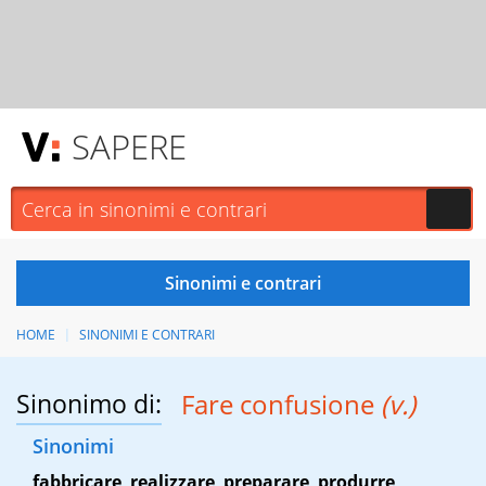
SAPERE
HOME
SINONIMI E CONTRARI
Sinonimo di:
Fare confusione
(v.)
Sinonimi
fabbricare
,
realizzare
,
preparare
,
produrre
,