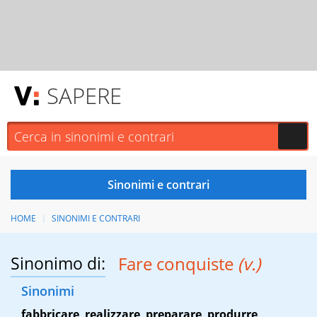
SAPERE
HOME
SINONIMI E CONTRARI
Sinonimo di:
Fare conquiste
(v.)
Sinonimi
fabbricare
,
realizzare
,
preparare
,
produrre
,