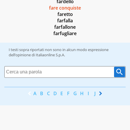
fardello
fare conquiste
faretto
farfalla
farfallone
farfugliare
I testi sopra riportati non sono in alcun modo espressione
dell’opinione di Italiaonline S.p.A.
A
B
C
D
E
F
G
H
I
J
K
L
M
N