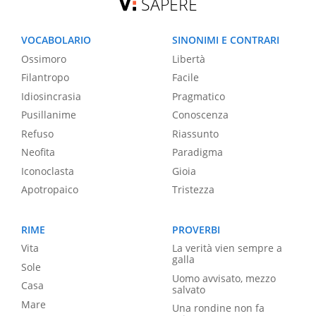
SAPERE
VOCABOLARIO
SINONIMI E CONTRARI
Ossimoro
Libertà
Filantropo
Facile
Idiosincrasia
Pragmatico
Pusillanime
Conoscenza
Refuso
Riassunto
Neofita
Paradigma
Iconoclasta
Gioia
Apotropaico
Tristezza
RIME
PROVERBI
Vita
La verità vien sempre a
galla
Sole
Uomo avvisato, mezzo
Casa
salvato
Mare
Una rondine non fa