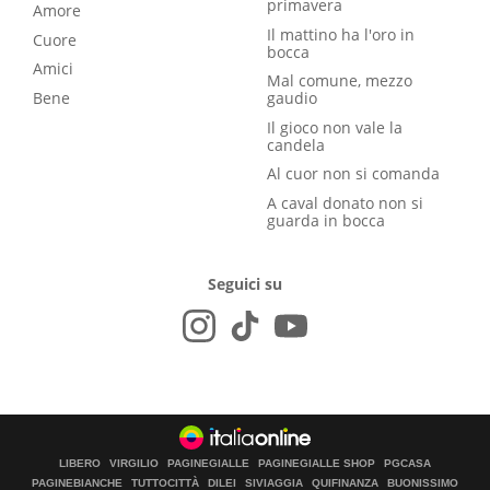
primavera
Amore
Il mattino ha l'oro in
Cuore
bocca
Amici
Mal comune, mezzo
Bene
gaudio
Il gioco non vale la
candela
Al cuor non si comanda
A caval donato non si
guarda in bocca
Seguici su
LIBERO
VIRGILIO
PAGINEGIALLE
PAGINEGIALLE SHOP
PGCASA
PAGINEBIANCHE
TUTTOCITTÀ
DILEI
SIVIAGGIA
QUIFINANZA
BUONISSIMO