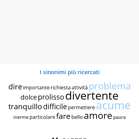
I sinonimi più ricercati
problema
dire
importante
richiesta
attività
divertente
prolisso
dolce
acume
tranquillo
difficile
permettere
amore
fare
particolare
bello
inerme
paura