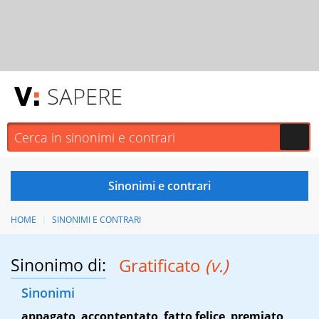
SAPERE
HOME
SINONIMI E CONTRARI
Sinonimo di:
Gratificato
(v.)
Sinonimi
appagato
,
accontentato
,
fatto felice
,
premiato
,