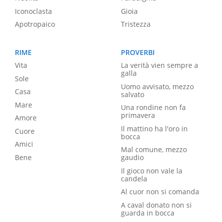
Iconoclasta
Gioia
Apotropaico
Tristezza
RIME
PROVERBI
Vita
La verità vien sempre a
galla
Sole
Uomo avvisato, mezzo
Casa
salvato
Mare
Una rondine non fa
primavera
Amore
Il mattino ha l'oro in
Cuore
bocca
Amici
Mal comune, mezzo
Bene
gaudio
Il gioco non vale la
candela
Al cuor non si comanda
A caval donato non si
guarda in bocca