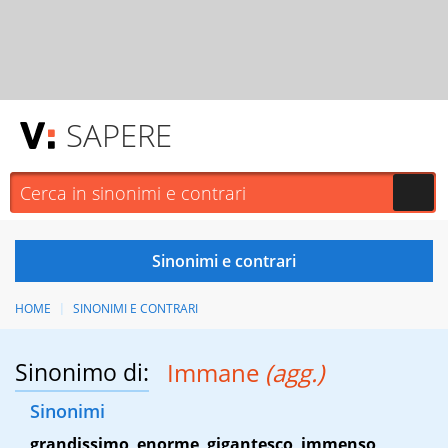
SAPERE
HOME
SINONIMI E CONTRARI
Sinonimo di:
Immane
(agg.)
Sinonimi
grandissimo
,
enorme
,
gigantesco
,
immenso
,