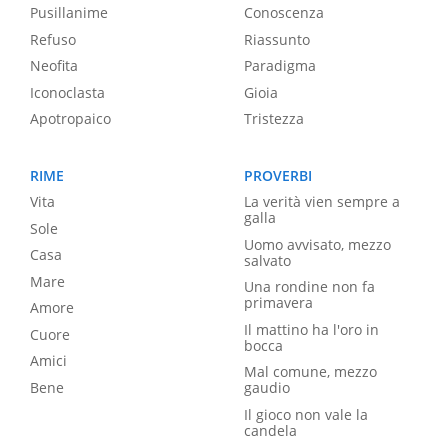
Pusillanime
Conoscenza
Refuso
Riassunto
Neofita
Paradigma
Iconoclasta
Gioia
Apotropaico
Tristezza
RIME
PROVERBI
Vita
La verità vien sempre a
galla
Sole
Uomo avvisato, mezzo
Casa
salvato
Mare
Una rondine non fa
primavera
Amore
Il mattino ha l'oro in
Cuore
bocca
Amici
Mal comune, mezzo
Bene
gaudio
Il gioco non vale la
candela