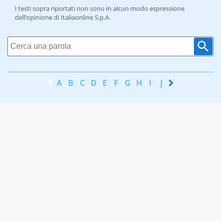
I testi sopra riportati non sono in alcun modo espressione
dell’opinione di Italiaonline S.p.A.
A
B
C
D
E
F
G
H
I
J
K
L
M
N