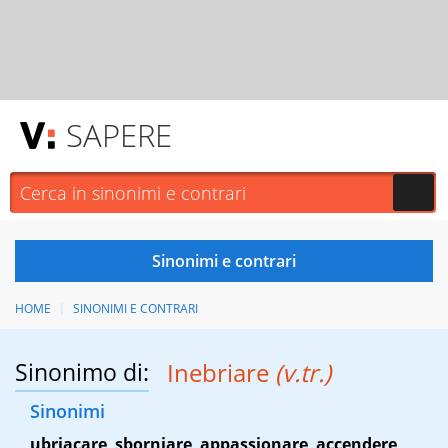
SAPERE
HOME
SINONIMI E CONTRARI
Sinonimo di:
Inebriare
(v.tr.)
Sinonimi
ubriacare
,
sborniare
,
appassionare
,
accendere
,