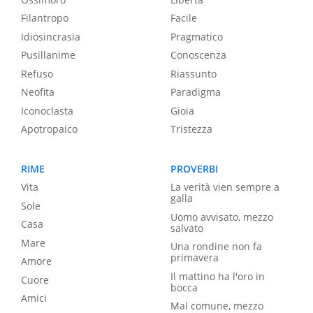
Filantropo
Facile
Idiosincrasia
Pragmatico
Pusillanime
Conoscenza
Refuso
Riassunto
Neofita
Paradigma
Iconoclasta
Gioia
Apotropaico
Tristezza
RIME
PROVERBI
Vita
La verità vien sempre a
galla
Sole
Uomo avvisato, mezzo
Casa
salvato
Mare
Una rondine non fa
primavera
Amore
Il mattino ha l'oro in
Cuore
bocca
Amici
Mal comune, mezzo