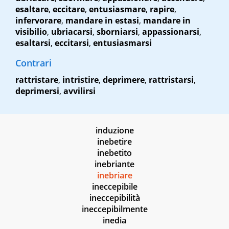
esaltare
,
eccitare
,
entusiasmare
,
rapire
,
infervorare
,
mandare in estasi
,
mandare in
visibilio
,
ubriacarsi
,
sborniarsi
,
appassionarsi
,
esaltarsi
,
eccitarsi
,
entusiasmarsi
Contrari
rattristare
,
intristire
,
deprimere
,
rattristarsi
,
deprimersi
,
avvilirsi
induzione
inebetire
inebetito
inebriante
inebriare
ineccepibile
ineccepibilità
ineccepibilmente
inedia