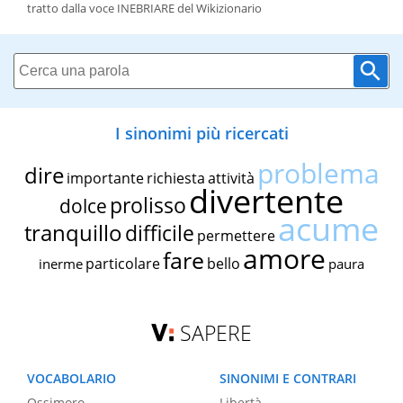
tratto dalla voce INEBRIARE del Wikizionario
I sinonimi più ricercati
problema
dire
importante
richiesta
attività
divertente
prolisso
dolce
acume
tranquillo
difficile
permettere
amore
fare
particolare
bello
inerme
paura
SAPERE
VOCABOLARIO
SINONIMI E CONTRARI
Ossimoro
Libertà