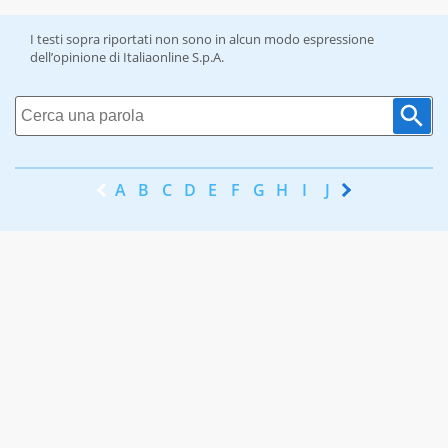
I testi sopra riportati non sono in alcun modo espressione
dell’opinione di Italiaonline S.p.A.
A
B
C
D
E
F
G
H
I
J
K
L
M
N