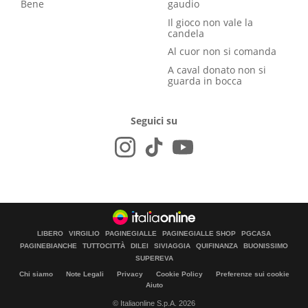
Bene
gaudio
Il gioco non vale la
candela
Al cuor non si comanda
A caval donato non si
guarda in bocca
Seguici su
LIBERO
VIRGILIO
PAGINEGIALLE
PAGINEGIALLE SHOP
PGCASA
PAGINEBIANCHE
TUTTOCITTÀ
DILEI
SIVIAGGIA
QUIFINANZA
BUONISSIMO
SUPEREVA
Chi siamo
Note Legali
Privacy
Cookie Policy
Preferenze sui cookie
Aiuto
© Italiaonline S.p.A. 2026