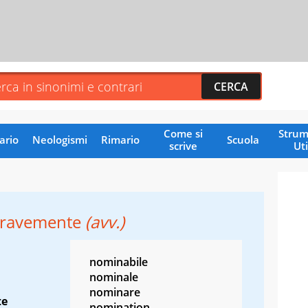
Come si
Strum
ario
Neologismi
Rimario
Scuola
scrive
Uti
gravemente
(avv.)
nominabile
nominale
nominare
te
nomination