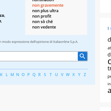
non gravemente
non plus ultra
co
,
non profit
e
,
non sò ché
non vedente
I
d
un modo espressione dell’opinione di Italiaonline S.p.A.
at
d
t
K
L
M
N
O
P
Q
R
S
T
U
V
W
X
Y
Z
p
i