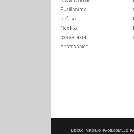
Idiosincrasia
Pusillanime
Refuso
Neofita
Iconoclasta
Apotropaico
LIBERO
VIRGILIO
PAGINEGIALLE
P