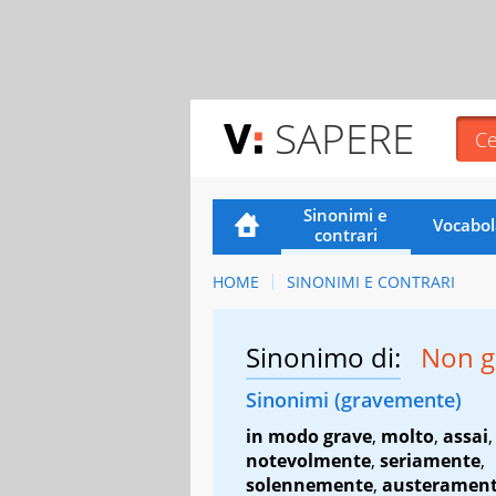
SAPERE
Sinonimi e
Vocabol
contrari
HOME
SINONIMI E CONTRARI
Sinonimo di:
Non 
Sinonimi (gravemente)
in modo grave
,
molto
,
assai
,
notevolmente
,
seriamente
,
solennemente
,
austeramen