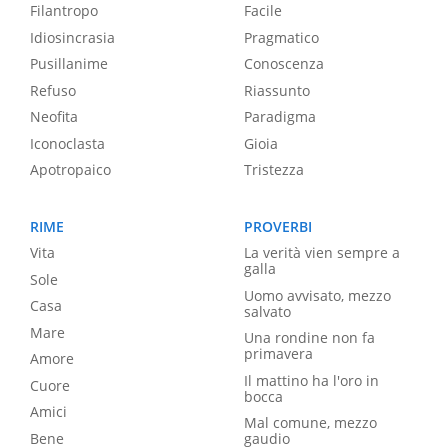
Filantropo
Facile
Idiosincrasia
Pragmatico
Pusillanime
Conoscenza
Refuso
Riassunto
Neofita
Paradigma
Iconoclasta
Gioia
Apotropaico
Tristezza
RIME
PROVERBI
Vita
La verità vien sempre a
galla
Sole
Uomo avvisato, mezzo
Casa
salvato
Mare
Una rondine non fa
primavera
Amore
Il mattino ha l'oro in
Cuore
bocca
Amici
Mal comune, mezzo
Bene
gaudio