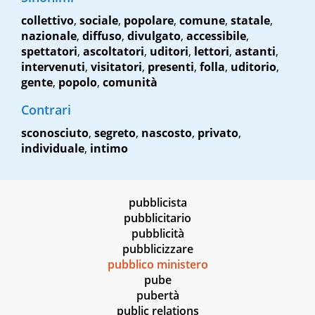
collettivo
,
sociale
,
popolare
,
comune
,
statale
,
nazionale
,
diffuso
,
divulgato
,
accessibile
,
spettatori
,
ascoltatori
,
uditori
,
lettori
,
astanti
,
intervenuti
,
visitatori
,
presenti
,
folla
,
uditorio
,
gente
,
popolo
,
comunità
Contrari
sconosciuto
,
segreto
,
nascosto
,
privato
,
individuale
,
intimo
pubblicista
pubblicitario
pubblicità
pubblicizzare
pubblico ministero
pube
pubertà
public relations