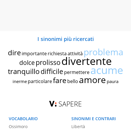
I sinonimi più ricercati
problema
dire
importante
richiesta
attività
divertente
prolisso
dolce
acume
tranquillo
difficile
permettere
amore
fare
particolare
bello
inerme
paura
SAPERE
VOCABOLARIO
SINONIMI E CONTRARI
Ossimoro
Libertà