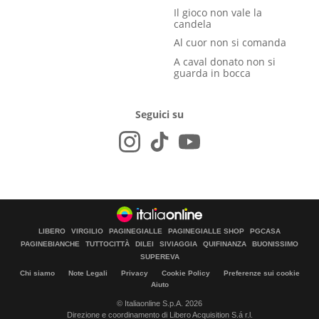
Il gioco non vale la
candela
Al cuor non si comanda
A caval donato non si
guarda in bocca
Seguici su
LIBERO
VIRGILIO
PAGINEGIALLE
PAGINEGIALLE SHOP
PGCASA
PAGINEBIANCHE
TUTTOCITTÀ
DILEI
SIVIAGGIA
QUIFINANZA
BUONISSIMO
SUPEREVA
Chi siamo
Note Legali
Privacy
Cookie Policy
Preferenze sui cookie
Aiuto
© Italiaonline S.p.A. 2026
Direzione e coordinamento di Libero Acquisition S.á r.l.