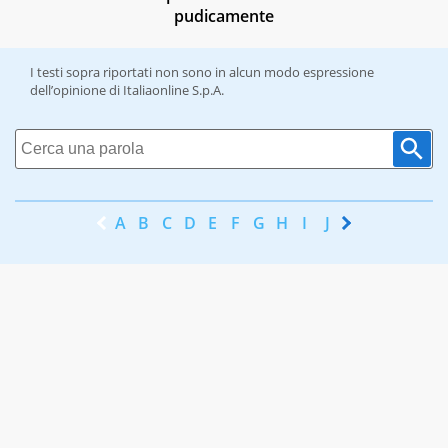
pudicamente
I testi sopra riportati non sono in alcun modo espressione
dell’opinione di Italiaonline S.p.A.
A
B
C
D
E
F
G
H
I
J
K
L
M
N