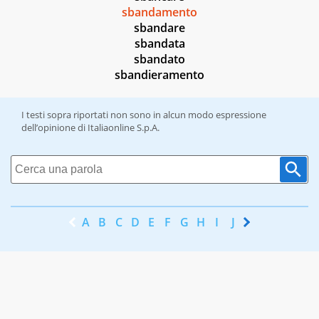
sbandamento
sbandare
sbandata
sbandato
sbandieramento
I testi sopra riportati non sono in alcun modo espressione
dell’opinione di Italiaonline S.p.A.
A
B
C
D
E
F
G
H
I
J
K
L
M
N