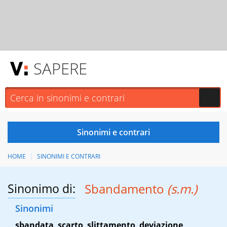
SAPERE
HOME
SINONIMI E CONTRARI
Sinonimo di:
Sbandamento
(s.m.)
Sinonimi
sbandata
,
scarto
,
slittamento
,
deviazione
,