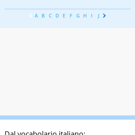
A
B
C
D
E
F
G
H
I
J
K
L
M
N
Dal vocabolario italiano: