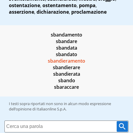
ostentazione
,
ostentamento
,
pompa
,
asserzione
,
dichiarazione
,
proclamazione
sbandamento
sbandare
sbandata
sbandato
sbandieramento
sbandierare
sbandierata
sbando
sbaraccare
I testi sopra riportati non sono in alcun modo espressione
dell’opinione di Italiaonline S.p.A.