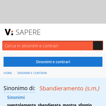
SAPERE
HOME
SINONIMI E CONTRARI
Sinonimo di:
Sbandieramento
(s.m.)
Sinonimi
sventolamento
,
sbandierata
,
mostra
,
sfoggio
,