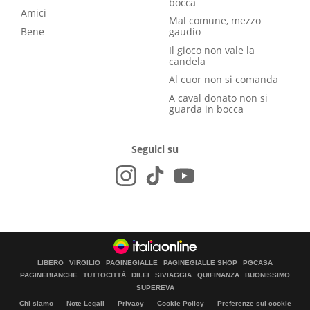
bocca
Amici
Mal comune, mezzo
Bene
gaudio
Il gioco non vale la
candela
Al cuor non si comanda
A caval donato non si
guarda in bocca
Seguici su
LIBERO
VIRGILIO
PAGINEGIALLE
PAGINEGIALLE SHOP
PGCASA
PAGINEBIANCHE
TUTTOCITTÀ
DILEI
SIVIAGGIA
QUIFINANZA
BUONISSIMO
SUPEREVA
Chi siamo
Note Legali
Privacy
Cookie Policy
Preferenze sui cookie