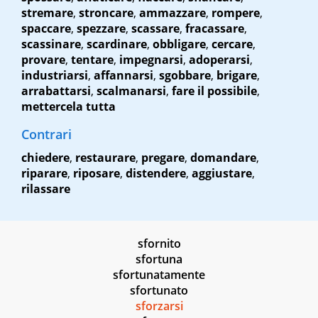
stremare
,
stroncare
,
ammazzare
,
rompere
,
spaccare
,
spezzare
,
scassare
,
fracassare
,
scassinare
,
scardinare
,
obbligare
,
cercare
,
provare
,
tentare
,
impegnarsi
,
adoperarsi
,
industriarsi
,
affannarsi
,
sgobbare
,
brigare
,
arrabattarsi
,
scalmanarsi
,
fare il possibile
,
mettercela tutta
Contrari
chiedere
,
restaurare
,
pregare
,
domandare
,
riparare
,
riposare
,
distendere
,
aggiustare
,
rilassare
sfornito
sfortuna
sfortunatamente
sfortunato
sforzarsi