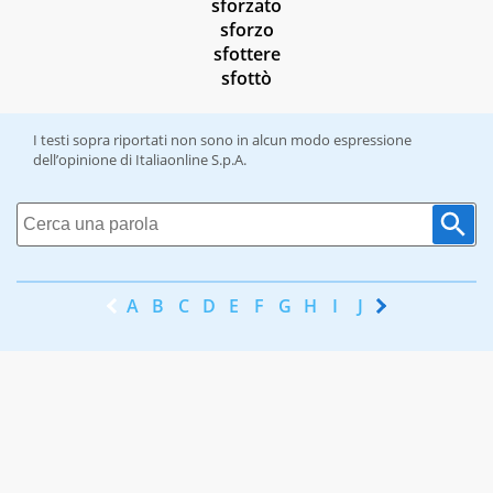
sforzato
sforzo
sfottere
sfottò
I testi sopra riportati non sono in alcun modo espressione
dell’opinione di Italiaonline S.p.A.
A
B
C
D
E
F
G
H
I
J
K
L
M
N