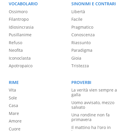
VOCABOLARIO
SINONIMI E CONTRARI
Ossimoro
Libertà
Filantropo
Facile
Idiosincrasia
Pragmatico
Pusillanime
Conoscenza
Refuso
Riassunto
Neofita
Paradigma
Iconoclasta
Gioia
Apotropaico
Tristezza
RIME
PROVERBI
Vita
La verità vien sempre a
galla
Sole
Uomo avvisato, mezzo
Casa
salvato
Mare
Una rondine non fa
primavera
Amore
Il mattino ha l'oro in
Cuore