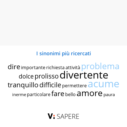
I sinonimi più ricercati
problema
dire
importante
richiesta
attività
divertente
prolisso
dolce
acume
tranquillo
difficile
permettere
amore
fare
particolare
bello
inerme
paura
SAPERE