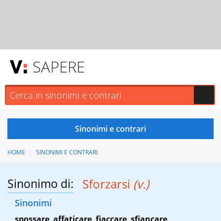
SAPERE
HOME
SINONIMI E CONTRARI
Sinonimo di:
Sforzarsi
(v.)
Sinonimi
spossare
,
affaticare
,
fiaccare
,
sfiancare
,