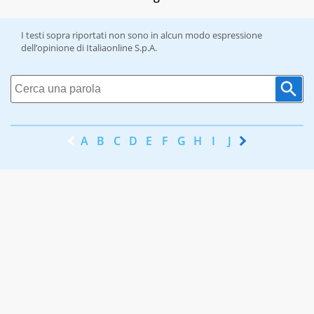
I testi sopra riportati non sono in alcun modo espressione
dell’opinione di Italiaonline S.p.A.
A
B
C
D
E
F
G
H
I
J
K
L
M
N