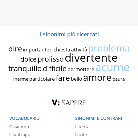
I sinonimi più ricercati
problema
dire
importante
richiesta
attività
divertente
prolisso
dolce
acume
tranquillo
difficile
permettere
amore
fare
particolare
bello
inerme
paura
SAPERE
VOCABOLARIO
SINONIMI E CONTRARI
Ossimoro
Libertà
Filantropo
Facile