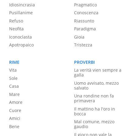
Idiosincrasia
Pragmatico
Pusillanime
Conoscenza
Refuso
Riassunto
Neofita
Paradigma
Iconoclasta
Gioia
Apotropaico
Tristezza
RIME
PROVERBI
Vita
La verità vien sempre a
galla
Sole
Uomo avvisato, mezzo
Casa
salvato
Mare
Una rondine non fa
primavera
Amore
Il mattino ha l'oro in
Cuore
bocca
Amici
Mal comune, mezzo
Bene
gaudio
Il gioco non vale la