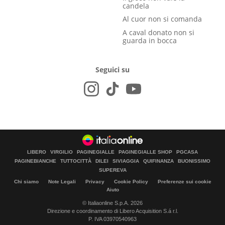
candela
Al cuor non si comanda
A caval donato non si
guarda in bocca
Seguici su
LIBERO
VIRGILIO
PAGINEGIALLE
PAGINEGIALLE SHOP
PGCASA
PAGINEBIANCHE
TUTTOCITTÀ
DILEI
SIVIAGGIA
QUIFINANZA
BUONISSIMO
SUPEREVA
Chi siamo
Note Legali
Privacy
Cookie Policy
Preferenze sui cookie
Aiuto
© Italiaonline S.p.A. 2026
Direzione e coordinamento di Libero Acquisition S.á r.l.
P. IVA 03970540963