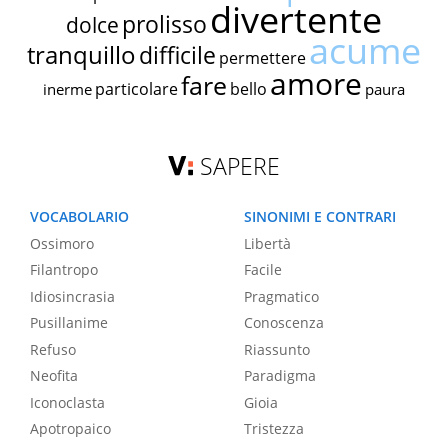
divertente
prolisso
dolce
acume
tranquillo
difficile
permettere
amore
fare
particolare
bello
inerme
paura
SAPERE
VOCABOLARIO
SINONIMI E CONTRARI
Ossimoro
Libertà
Filantropo
Facile
Idiosincrasia
Pragmatico
Pusillanime
Conoscenza
Refuso
Riassunto
Neofita
Paradigma
Iconoclasta
Gioia
Apotropaico
Tristezza