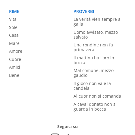
RIME
PROVERBI
Vita
La verità vien sempre a
galla
Sole
Uomo avvisato, mezzo
Casa
salvato
Mare
Una rondine non fa
primavera
Amore
Il mattino ha l'oro in
Cuore
bocca
Amici
Mal comune, mezzo
Bene
gaudio
Il gioco non vale la
candela
Al cuor non si comanda
A caval donato non si
guarda in bocca
Seguici su