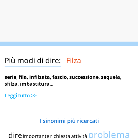
Più modi di dire:
Filza
serie
,
fila
,
infilzata
,
fascio
,
successione
,
sequela
,
sfilza
,
imbastitura
...
Leggi tutto >>
I sinonimi più ricercati
problema
dire
importante
richiesta
attività