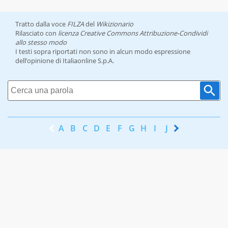
Tratto dalla voce
FILZA
del
Wikizionario
Rilasciato con
licenza Creative Commons Attribuzione-Condividi
allo stesso modo
I testi sopra riportati non sono in alcun modo espressione
dell’opinione di Italiaonline S.p.A.
A
B
C
D
E
F
G
H
I
J
K
L
M
N