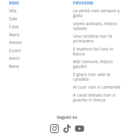
RIME
PROVERBI
Vita
La verità vien sempre a
galla
Sole
Uomo avvisato, mezzo
Casa
salvato
Mare
Una rondine non fa
primavera
Amore
Il mattino ha l'oro in
Cuore
bocca
Amici
Mal comune, mezzo
Bene
gaudio
Il gioco non vale la
candela
Al cuor non si comanda
A caval donato non si
guarda in bocca
Seguici su