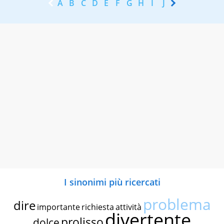
A
B
C
D
E
F
G
H
I
J
K
L
M
N
I sinonimi più ricercati
problema
dire
importante
richiesta
attività
divertente
prolisso
dolce