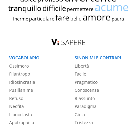
acume
tranquillo
difficile
permettere
amore
fare
particolare
bello
inerme
paura
SAPERE
VOCABOLARIO
SINONIMI E CONTRARI
Ossimoro
Libertà
Filantropo
Facile
Idiosincrasia
Pragmatico
Pusillanime
Conoscenza
Refuso
Riassunto
Neofita
Paradigma
Iconoclasta
Gioia
Apotropaico
Tristezza