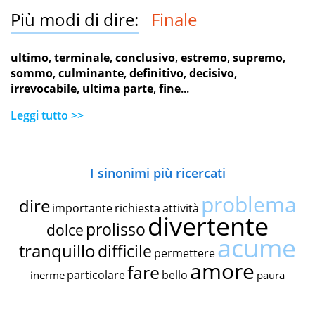
Più modi di dire:
Finale
ultimo
,
terminale
,
conclusivo
,
estremo
,
supremo
,
sommo
,
culminante
,
definitivo
,
decisivo
,
irrevocabile
,
ultima parte
,
fine
...
Leggi tutto >>
I sinonimi più ricercati
problema
dire
importante
richiesta
attività
divertente
prolisso
dolce
acume
tranquillo
difficile
permettere
amore
fare
particolare
bello
inerme
paura