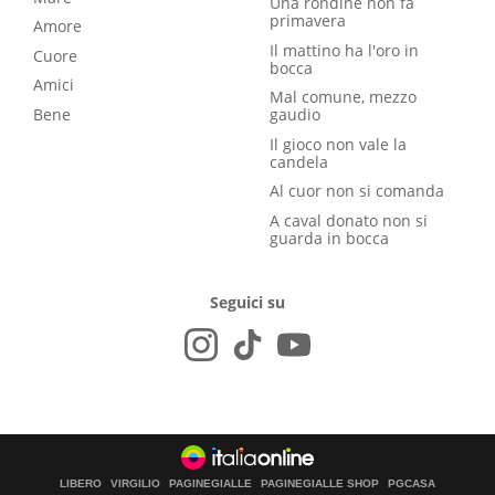
Una rondine non fa
primavera
Amore
Il mattino ha l'oro in
Cuore
bocca
Amici
Mal comune, mezzo
Bene
gaudio
Il gioco non vale la
candela
Al cuor non si comanda
A caval donato non si
guarda in bocca
Seguici su
LIBERO
VIRGILIO
PAGINEGIALLE
PAGINEGIALLE SHOP
PGCASA