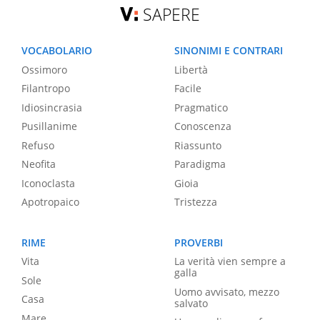
SAPERE
VOCABOLARIO
SINONIMI E CONTRARI
Ossimoro
Libertà
Filantropo
Facile
Idiosincrasia
Pragmatico
Pusillanime
Conoscenza
Refuso
Riassunto
Neofita
Paradigma
Iconoclasta
Gioia
Apotropaico
Tristezza
RIME
PROVERBI
Vita
La verità vien sempre a
galla
Sole
Uomo avvisato, mezzo
Casa
salvato
Mare