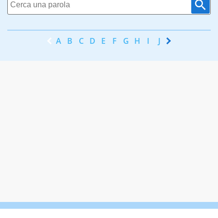
A
B
C
D
E
F
G
H
I
J
K
L
M
N