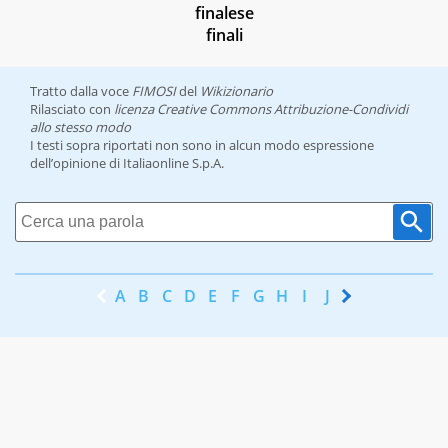
finalese
finali
Tratto dalla voce
FIMOSI
del
Wikizionario
Rilasciato con
licenza Creative Commons Attribuzione-Condividi
allo stesso modo
I testi sopra riportati non sono in alcun modo espressione
dell’opinione di Italiaonline S.p.A.
A
B
C
D
E
F
G
H
I
J
K
L
M
N