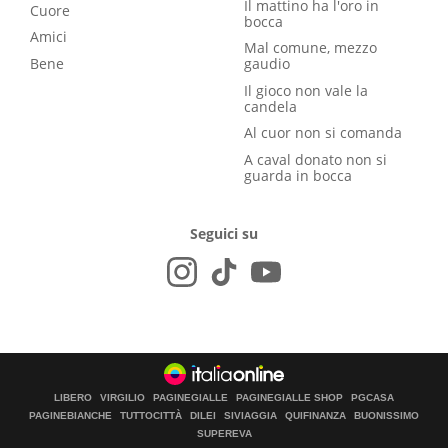
Il mattino ha l'oro in
Cuore
bocca
Amici
Mal comune, mezzo
Bene
gaudio
Il gioco non vale la
candela
Al cuor non si comanda
A caval donato non si
guarda in bocca
Seguici su
LIBERO
VIRGILIO
PAGINEGIALLE
PAGINEGIALLE SHOP
PGCASA
PAGINEBIANCHE
TUTTOCITTÀ
DILEI
SIVIAGGIA
QUIFINANZA
BUONISSIMO
SUPEREVA