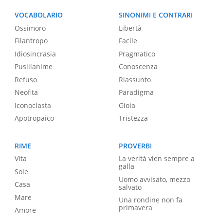
VOCABOLARIO
SINONIMI E CONTRARI
Ossimoro
Libertà
Filantropo
Facile
Idiosincrasia
Pragmatico
Pusillanime
Conoscenza
Refuso
Riassunto
Neofita
Paradigma
Iconoclasta
Gioia
Apotropaico
Tristezza
RIME
PROVERBI
Vita
La verità vien sempre a
galla
Sole
Uomo avvisato, mezzo
Casa
salvato
Mare
Una rondine non fa
primavera
Amore