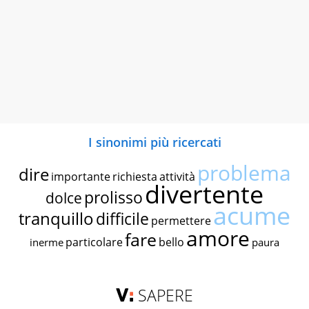
I sinonimi più ricercati
problema
dire
importante
richiesta
attività
divertente
prolisso
dolce
acume
tranquillo
difficile
permettere
amore
fare
particolare
bello
inerme
paura
SAPERE