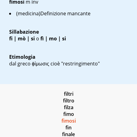
fimosi
m inv
(medicina)Definizione mancante
Sillabazione
fi | mò | si
o
fì | mo | si
Etimologia
dal greco
ϕίμωσις
cioè "restringimento"
filtri
filtro
filza
fimo
fimosi
fin
finale