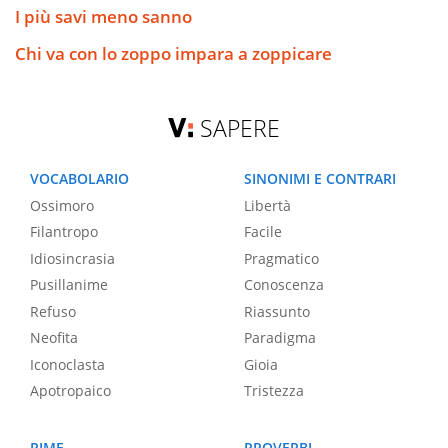
I più savi meno sanno
Chi va con lo zoppo impara a zoppicare
SAPERE
VOCABOLARIO
SINONIMI E CONTRARI
Ossimoro
Libertà
Filantropo
Facile
Idiosincrasia
Pragmatico
Pusillanime
Conoscenza
Refuso
Riassunto
Neofita
Paradigma
Iconoclasta
Gioia
Apotropaico
Tristezza
RIME
PROVERBI