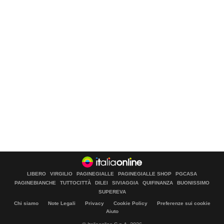
LIBERO
VIRGILIO
PAGINEGIALLE
PAGINEGIALLE SHOP
PGCASA
PAGINEBIANCHE
TUTTOCITTÀ
DILEI
SIVIAGGIA
QUIFINANZA
BUONISSIMO
SUPEREVA
Chi siamo
Note Legali
Privacy
Cookie Policy
Preferenze sui cookie
Aiuto