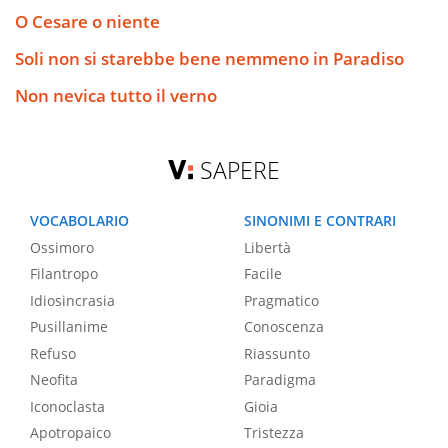
O Cesare o niente
Soli non si starebbe bene nemmeno in Paradiso
Non nevica tutto il verno
SAPERE
VOCABOLARIO
SINONIMI E CONTRARI
Ossimoro
Libertà
Filantropo
Facile
Idiosincrasia
Pragmatico
Pusillanime
Conoscenza
Refuso
Riassunto
Neofita
Paradigma
Iconoclasta
Gioia
Apotropaico
Tristezza