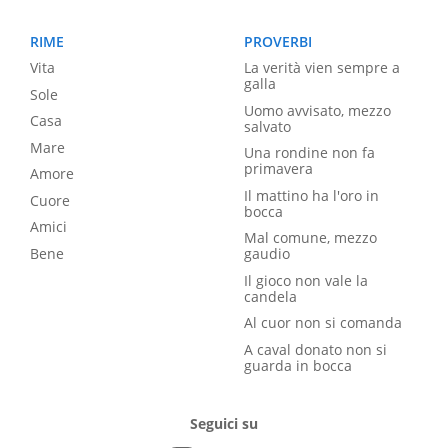
RIME
PROVERBI
Vita
La verità vien sempre a
galla
Sole
Uomo avvisato, mezzo
Casa
salvato
Mare
Una rondine non fa
primavera
Amore
Il mattino ha l'oro in
Cuore
bocca
Amici
Mal comune, mezzo
Bene
gaudio
Il gioco non vale la
candela
Al cuor non si comanda
A caval donato non si
guarda in bocca
Seguici su