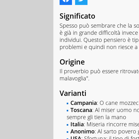
Significato
Spesso può sembrare che la sor
è già in grande difficoltà invece
individui. Questo pensiero è tipi
problemi e quindi non riesce a 
Origine
Il proverbio può essere ritrovato
malavoglia".
Varianti
Campania
: O cane mozzeca
Toscana
: Al miser uomo no
sempre gli tien la mano
Italia
: Miseria rincorre mis
Anonimo
: Al sarto povero g
USA
: Sfortuna: il tipo di