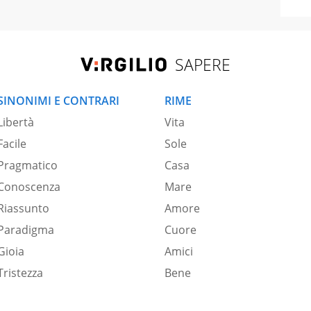
SAPERE
SINONIMI E CONTRARI
RIME
Libertà
Vita
Facile
Sole
Pragmatico
Casa
Conoscenza
Mare
Riassunto
Amore
Paradigma
Cuore
Gioia
Amici
Tristezza
Bene