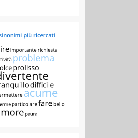
 sinonimi più ricercati
ire
importante
richiesta
problema
tività
prolisso
olce
divertente
ranquillo
difficile
acume
ermettere
fare
particolare
bello
nerme
amore
paura