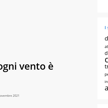
I
d
at
d
ogni vento è
t
p
i
 Novembre 2021