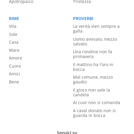
Apotropaico
Tristezza
RIME
PROVERBI
Vita
La verità vien sempre a
galla
Sole
Uomo avvisato, mezzo
Casa
salvato
Mare
Una rondine non fa
primavera
Amore
Il mattino ha l'oro in
Cuore
bocca
Amici
Mal comune, mezzo
Bene
gaudio
Il gioco non vale la
candela
Al cuor non si comanda
A caval donato non si
guarda in bocca
Seguici su