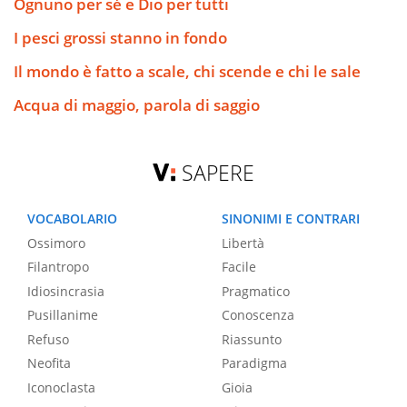
Ognuno per sé e Dio per tutti
I pesci grossi stanno in fondo
Il mondo è fatto a scale, chi scende e chi le sale
Acqua di maggio, parola di saggio
SAPERE
VOCABOLARIO
SINONIMI E CONTRARI
Ossimoro
Libertà
Filantropo
Facile
Idiosincrasia
Pragmatico
Pusillanime
Conoscenza
Refuso
Riassunto
Neofita
Paradigma
Iconoclasta
Gioia