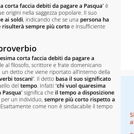
a corta faccia debiti da pagare a Pasqua
” è
ue origini nella saggezza popolare. Il suo
e ai soldi
, indicando che se una
persona ha
 risulterà sempre più corto
e insufficiente
 proverbio
resima corta faccia debiti da pagare a
le al filosofo, scrittore e frate domenicano
 un detto che viene riportato all’interno della
verbi toscani
”. Il detto
basa il suo significato
ello del
tempo
. Infatti “
chi vuol quaresima
 a Pasqua
” significa che
il tempo a disposizione
, per un individuo,
sempre più corto rispetto a
. Esattamente come non è sindacabile il tempo
S
a