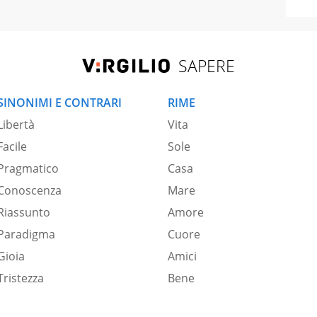
SAPERE
SINONIMI E CONTRARI
RIME
Libertà
Vita
Facile
Sole
Pragmatico
Casa
Conoscenza
Mare
Riassunto
Amore
Paradigma
Cuore
Gioia
Amici
Tristezza
Bene