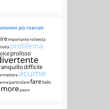
 sinonimi più ricercati
ire
importante
richiesta
problema
tività
prolisso
olce
divertente
ranquillo
difficile
acume
ermettere
fare
particolare
bello
nerme
amore
paura