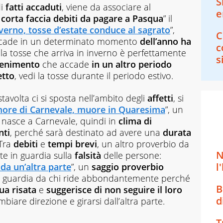
S
di
fatti accaduti
, viene da associare al
e
corta faccia debiti da pagare a Pasqua
” il
verno, tosse d’estate conduce al sagrato
”,
C
cade in un determinato momento
dell’anno ha
c
la tosse che arriva in inverno è perfettamente
s
enimento
che accade
in un altro periodo
etto
, vedi la tosse durante il periodo estivo.
stavolta ci si sposta nell’ambito degli
affetti
, si
more di Carnevale, muore in Quaresima
”, un
 nasce a Carnevale, quindi in
clima di
nti
, perché sarà destinato ad avere una
durata
 Tra
debiti
e
tempi
brevi
, un altro proverbio da
N
te in guardia sulla
falsità
delle persone:
l
 da un’altra parte
”, un
saggio proverbio
in guardia da chi ride abbondantemente perché
B
ua risata
e
suggerisce di non seguire il loro
d
mbiare direzione e girarsi dall’altra parte.
T