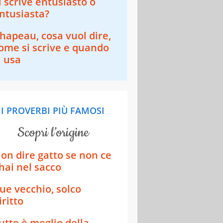
i scrive entusiasto o
ntusiasta?
hapeau, cosa vuol dire,
ome si scrive e quando
i usa
I PROVERBI PIÙ FAMOSI
scopri l’origine
on dire gatto se non ce
'hai nel sacco
ue vecchio, solco
iritto
utto è meglio della