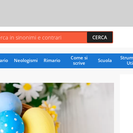
Come si
Strum
ario
Neologismi
Rimario
Scuola
scrive
Uti