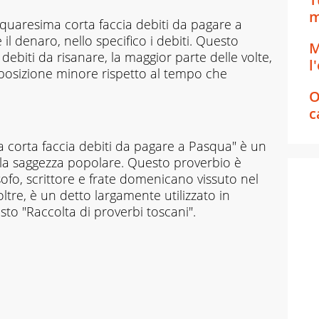
m
 quaresima corta faccia debiti da pagare a
l denaro, nello specifico i debiti. Questo
M
debiti da risanare, la maggior parte delle volte,
l
sposizione minore rispetto al tempo che
O
c
a corta faccia debiti da pagare a Pasqua" è un
alla saggezza popolare. Questo proverbio è
sofo, scrittore e frate domenicano vissuto nel
ltre, è un detto largamente utilizzato in
to "Raccolta di proverbi toscani".