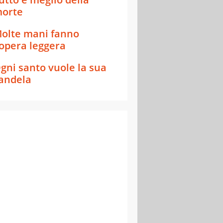
orte
olte mani fanno
'opera leggera
gni santo vuole la sua
andela