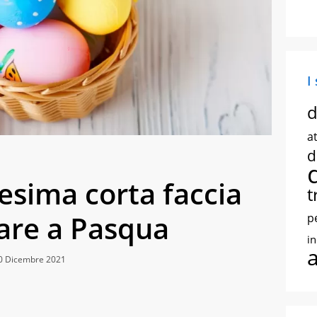
I
d
at
d
esima corta faccia
t
gare a Pasqua
p
i
30 Dicembre 2021