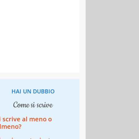
HAI UN DUBBIO
come si scrive
i scrive al meno o
lmeno?