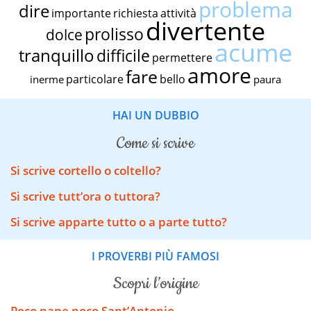
problema
dire
importante
richiesta
attività
divertente
prolisso
dolce
acume
tranquillo
difficile
permettere
amore
fare
particolare
bello
inerme
paura
HAI UN DUBBIO
come si scrive
Si scrive cortello o coltello?
Si scrive tutt’ora o tuttora?
Si scrive apparte tutto o a parte tutto?
I PROVERBI PIÙ FAMOSI
scopri l’origine
Poco pane poco Sant’Antonio