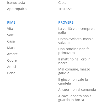
Iconoclasta
Gioia
Apotropaico
Tristezza
RIME
PROVERBI
Vita
La verità vien sempre a
galla
Sole
Uomo avvisato, mezzo
Casa
salvato
Mare
Una rondine non fa
primavera
Amore
Il mattino ha l'oro in
Cuore
bocca
Amici
Mal comune, mezzo
Bene
gaudio
Il gioco non vale la
candela
Al cuor non si comanda
A caval donato non si
guarda in bocca