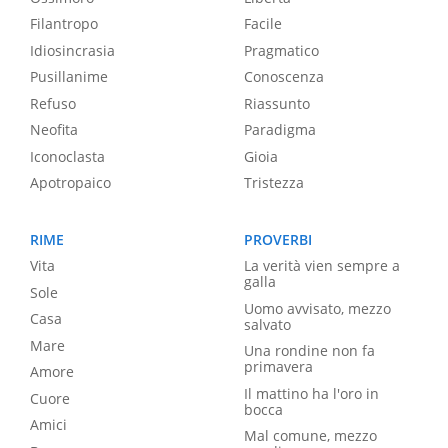
Filantropo
Facile
Idiosincrasia
Pragmatico
Pusillanime
Conoscenza
Refuso
Riassunto
Neofita
Paradigma
Iconoclasta
Gioia
Apotropaico
Tristezza
RIME
PROVERBI
Vita
La verità vien sempre a
galla
Sole
Uomo avvisato, mezzo
Casa
salvato
Mare
Una rondine non fa
primavera
Amore
Il mattino ha l'oro in
Cuore
bocca
Amici
Mal comune, mezzo