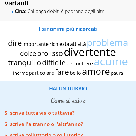
Varianti
Cina
: Chi paga debiti è padrone degli altri
I sinonimi più ricercati
problema
dire
importante
richiesta
attività
divertente
prolisso
dolce
acume
tranquillo
difficile
permettere
amore
fare
particolare
bello
inerme
paura
HAI UN DUBBIO
come si scrive
Si scrive tutta via o tuttavia?
Si scrive l'altranno o l'altr'anno?
Si scrive colluttorio o collutorio?