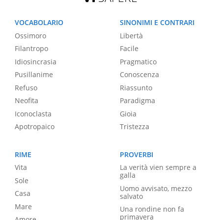
VOCABOLARIO
SINONIMI E CONTRARI
Ossimoro
Libertà
Filantropo
Facile
Idiosincrasia
Pragmatico
Pusillanime
Conoscenza
Refuso
Riassunto
Neofita
Paradigma
Iconoclasta
Gioia
Apotropaico
Tristezza
RIME
PROVERBI
Vita
La verità vien sempre a
galla
Sole
Uomo avvisato, mezzo
Casa
salvato
Mare
Una rondine non fa
primavera
Amore