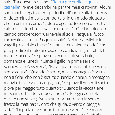
sole. Tra questi troviamo: “
Cielo a pecorelle acqua a
catinelle
“; “Neve decembrina per tre mesi ci rovina”. Alcuni
sono anche legati a certi periodi dell’anno e alla tendenza
di determinati mesi a comportarsi in un modo piuttosto
che in un altro come: “Caldo d’agosto, do e non dimostro,
caldo di settembre, cava e non rende”; “Ottobre piovoso,
campo prosperoso”; “Carnevale al sole, Pasqua al fuoco,
carnevale al fuoco, Pasqua al sole”. Nei mesi estivi, è in
voga il proverbio cinese “Niente vento, niente onde”, che
può predire il moto ondoso e le condizioni generali del
mare. E ancora “Se piove di venerdì, piove sabato,
domenica e lunedì”; “Canta il gallo in prima sera, o
s’annuvola o s’asserena”; “Nè acqua senza vento, nè vento
senza acqua”; “Quando è seren, ma la montagna è scura,
non ti fidar, che non è sicura; quando è chiara la montagna,
mangia, bevi e va in campagna”; “Se piove il venerdì santo,
piove per maggio tutto quanto”; “Quando la vacca tiene il
muso in su, brutto tempo viene su”; “Pioggia con sole
durare non suole”; “Aria settembrina, fresco la sera e
fresco la mattina”; “Corvo che grida, o vento o pioggia
sfida”; “Dopo la neve, buon tempo ne viene”; “Se marzo
entra come un leone, esce come un agnello”; “Nebbia