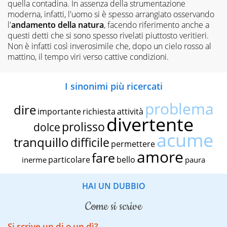
quella contadina. In assenza della strumentazione
moderna, infatti, l'uomo si è spesso arrangiato osservando
l'
andamento della natura
, facendo riferimento anche a
questi detti che si sono spesso rivelati piuttosto veritieri.
Non è infatti così inverosimile che, dopo un cielo rosso al
mattino, il tempo viri verso cattive condizioni.
I sinonimi più ricercati
problema
dire
importante
richiesta
attività
divertente
prolisso
dolce
acume
tranquillo
difficile
permettere
amore
fare
particolare
bello
inerme
paura
HAI UN DUBBIO
come si scrive
Si scrive un di o un dì?