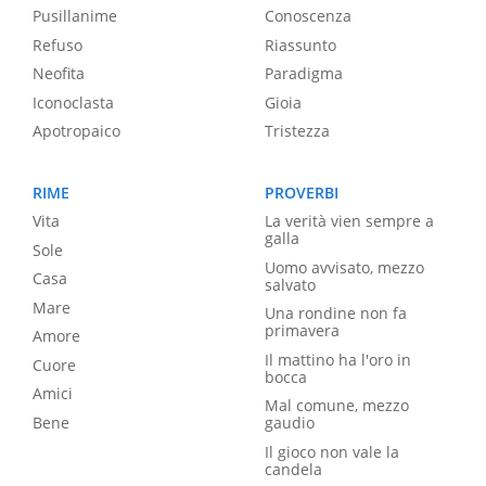
Pusillanime
Conoscenza
Refuso
Riassunto
Neofita
Paradigma
Iconoclasta
Gioia
Apotropaico
Tristezza
RIME
PROVERBI
Vita
La verità vien sempre a
galla
Sole
Uomo avvisato, mezzo
Casa
salvato
Mare
Una rondine non fa
primavera
Amore
Il mattino ha l'oro in
Cuore
bocca
Amici
Mal comune, mezzo
Bene
gaudio
Il gioco non vale la
candela