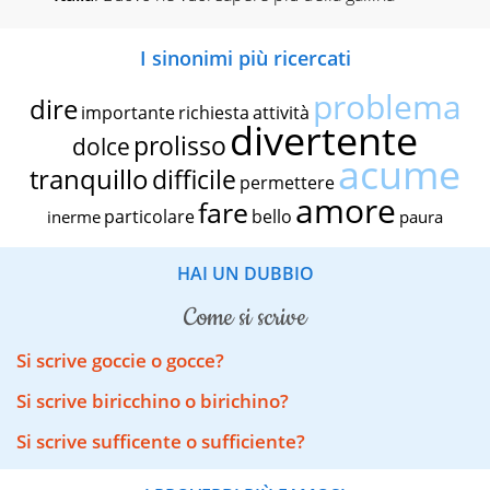
I sinonimi più ricercati
problema
dire
importante
richiesta
attività
divertente
prolisso
dolce
acume
tranquillo
difficile
permettere
amore
fare
particolare
bello
inerme
paura
HAI UN DUBBIO
come si scrive
Si scrive goccie o gocce?
Si scrive biricchino o birichino?
Si scrive sufficente o sufficiente?