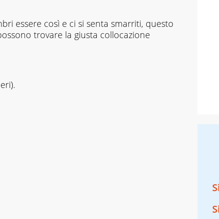
ri essere così e ci si senta smarriti, questo
possono trovare la giusta collocazione
eri).
S
S