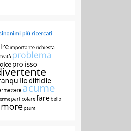
 sinonimi più ricercati
ire
importante
richiesta
problema
tività
prolisso
olce
divertente
ranquillo
difficile
acume
ermettere
fare
particolare
bello
nerme
amore
paura