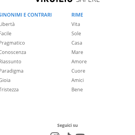
SINONIMI E CONTRARI
RIME
Libertà
Vita
Facile
Sole
Pragmatico
Casa
Conoscenza
Mare
Riassunto
Amore
Paradigma
Cuore
Gioia
Amici
Tristezza
Bene
Seguici su