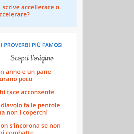
i scrive accellerare o
ccelerare?
I PROVERBI PIÙ FAMOSI
scopri l’origine
n anno e un pane
urano poco
hi tace acconsente
l diavolo fa le pentole
a non i coperchi
on s’incorona se non
hi combatte