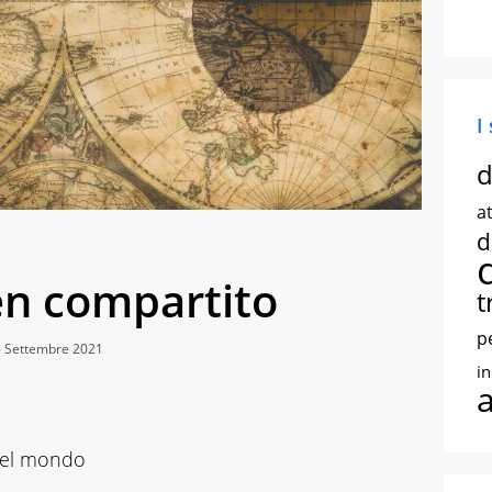
I
d
at
d
en compartito
t
p
8 Settembre 2021
i
nel mondo