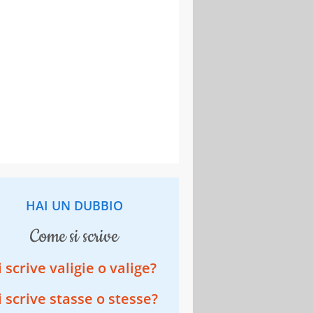
HAI UN DUBBIO
come si scrive
i scrive valigie o valige?
i scrive stasse o stesse?