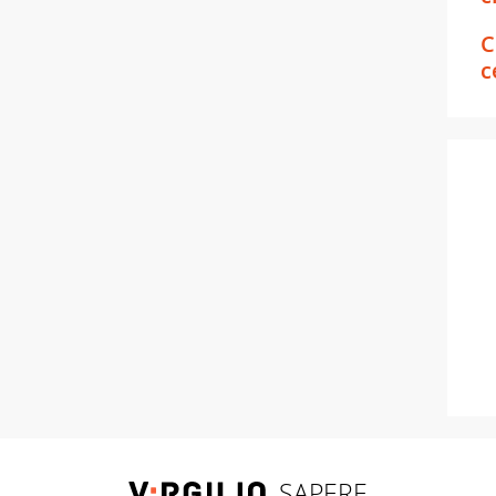
C
c
SAPERE