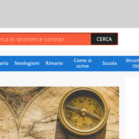
Come si
Strum
ario
Neologismi
Rimario
Scuola
scrive
Uti