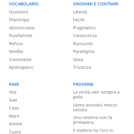
VOCABOLARIO
SINONIMI E CONTRARI
Ossimoro
Libertà
Filantropo
Facile
Idiosincrasia
Pragmatico
Pusillanime
Conoscenza
Refuso
Riassunto
Neofita
Paradigma
Iconoclasta
Gioia
Apotropaico
Tristezza
RIME
PROVERBI
Vita
La verità vien sempre a
galla
Sole
Uomo avvisato, mezzo
Casa
salvato
Mare
Una rondine non fa
primavera
Amore
Il mattino ha l'oro in
Cuore