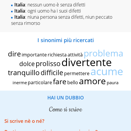
Italia
: nessun uomo è senza difetti
Italia
: ogni uomo ha i suoi difetti
Italia
: niuna persona senza difetti, niun peccato
senza rimorso
I sinonimi più ricercati
problema
dire
importante
richiesta
attività
divertente
prolisso
dolce
acume
tranquillo
difficile
permettere
amore
fare
particolare
bello
inerme
paura
HAI UN DUBBIO
come si scrive
Si scrive nè o né?