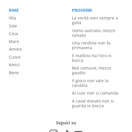
RIME
PROVERBI
Vita
La verità vien sempre a
galla
Sole
Uomo avvisato, mezzo
Casa
salvato
Mare
Una rondine non fa
primavera
Amore
Il mattino ha l'oro in
Cuore
bocca
Amici
Mal comune, mezzo
Bene
gaudio
Il gioco non vale la
candela
Al cuor non si comanda
A caval donato non si
guarda in bocca
Seguici su