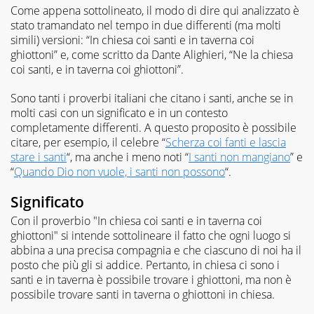
Come appena sottolineato, il modo di dire qui analizzato è
stato tramandato nel tempo in due differenti (ma molti
simili) versioni: “In chiesa coi santi e in taverna coi
ghiottoni” e, come scritto da Dante Alighieri, “Ne la chiesa
coi santi, e in taverna coi ghiottoni”.
Sono tanti i proverbi italiani che citano i santi, anche se in
molti casi con un significato e in un contesto
completamente differenti. A questo proposito è possibile
citare, per esempio, il celebre “
Scherza coi fanti e lascia
stare i santi
“, ma anche i meno noti “
I santi non mangiano
” e
“
Quando Dio non vuole, i santi non possono
“.
Significato
Con il proverbio "In chiesa coi santi e in taverna coi
ghiottoni" si intende sottolineare il fatto che ogni luogo si
abbina a una precisa compagnia e che ciascuno di noi ha il
posto che più gli si addice. Pertanto, in chiesa ci sono i
santi e in taverna è possibile trovare i ghiottoni, ma non è
possibile trovare santi in taverna o ghiottoni in chiesa.