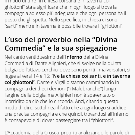
Il modo di dire “In chiesa coi santi e in taverna coi
ghiottoni” sta a significare che in ogni luogo si trova la
compagnia ad esso più adeguata e che ogni persona ha il
posto che gli spetta. Nello specifico, in chiesa ci sono i
“santi” mentre in taverna è possibile trovare i “ghiottoni”.
L’uso del proverbio nella “Divina
Commedia” e la sua spiegazione
Nel canto ventiduesimo dell’
Inferno
della Divina
Commedia di Dante Alighieri, che si svolge nella quinta
bolgia dell’ottavo cerchio, dove sono puniti i malversatori, si
legge ai versi 14 e 15: “
Ne la chiesa coi santi, e in taverna
coi ghiottoni
“. Dante e Virgilio stanno camminando in
compagnia dei dieci demoni (“i Malebranche”) lungo
l’argine della bolgia, ma Alighieri non è spaventato o
inorridito da ciò che lo circonda. Anzi, citando questo
modo di dire, sottolinea il fatto che a ogni luogo si addice
una precisa compagnia e che quindi, trovandosi all’Inferno,
è consapevole di dover passeggiare tra i “ghiottoni”.
L’Accademia della Crusca, proprio analizzando le parole di