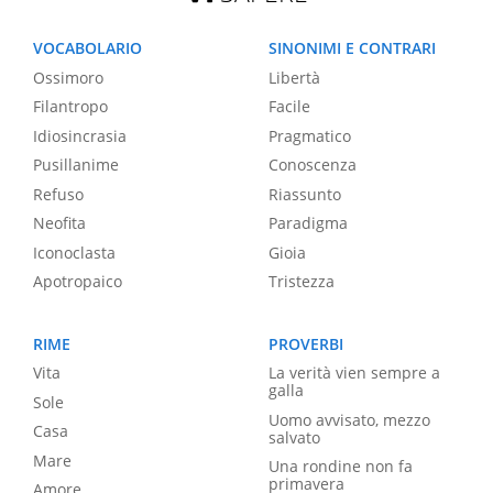
VOCABOLARIO
SINONIMI E CONTRARI
Ossimoro
Libertà
Filantropo
Facile
Idiosincrasia
Pragmatico
Pusillanime
Conoscenza
Refuso
Riassunto
Neofita
Paradigma
Iconoclasta
Gioia
Apotropaico
Tristezza
RIME
PROVERBI
Vita
La verità vien sempre a
galla
Sole
Uomo avvisato, mezzo
Casa
salvato
Mare
Una rondine non fa
primavera
Amore