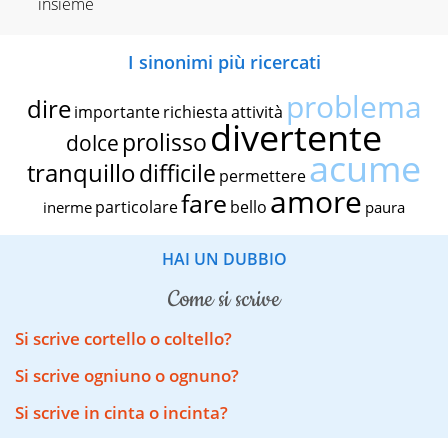
insieme
I sinonimi più ricercati
problema
dire
importante
richiesta
attività
divertente
prolisso
dolce
acume
tranquillo
difficile
permettere
amore
fare
particolare
bello
inerme
paura
HAI UN DUBBIO
come si scrive
Si scrive cortello o coltello?
Si scrive ogniuno o ognuno?
Si scrive in cinta o incinta?