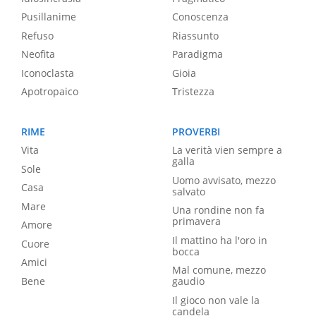
Pusillanime
Conoscenza
Refuso
Riassunto
Neofita
Paradigma
Iconoclasta
Gioia
Apotropaico
Tristezza
RIME
PROVERBI
Vita
La verità vien sempre a
galla
Sole
Uomo avvisato, mezzo
Casa
salvato
Mare
Una rondine non fa
primavera
Amore
Il mattino ha l'oro in
Cuore
bocca
Amici
Mal comune, mezzo
Bene
gaudio
Il gioco non vale la
candela