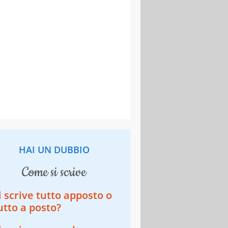
HAI UN DUBBIO
come si scrive
i scrive tutto apposto o
utto a posto?