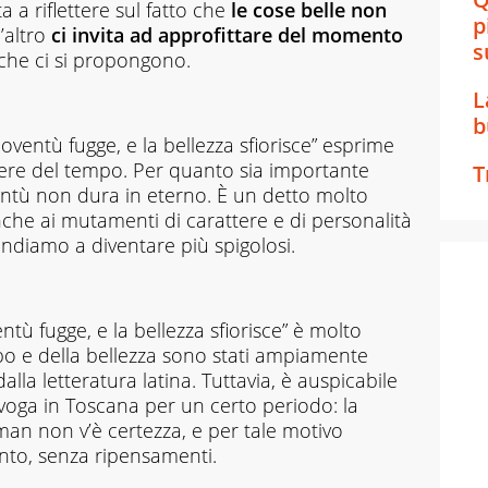
a a riflettere sul fatto che
le cose belle non
p
l’altro
ci invita ad approfittare del momento
s
 che ci si propongono.
L
b
gioventù fugge, e la bellezza sfiorisce” esprime
rrere del tempo. Per quanto sia importante
T
ntù non dura in eterno. È un detto molto
anche ai mutamenti di carattere e di personalità
ndiamo a diventare più spigolosi.
ntù fugge, e la bellezza sfiorisce” è molto
po e della bellezza sono stati ampiamente
 dalla letteratura latina. Tuttavia, è auspicabile
voga in Toscana per un certo periodo: la
oman non v’è certezza, e per tale motivo
o, senza ripensamenti.