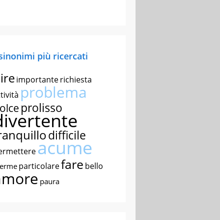
 sinonimi più ricercati
ire
importante
richiesta
problema
tività
prolisso
olce
divertente
ranquillo
difficile
acume
ermettere
fare
particolare
bello
nerme
amore
paura