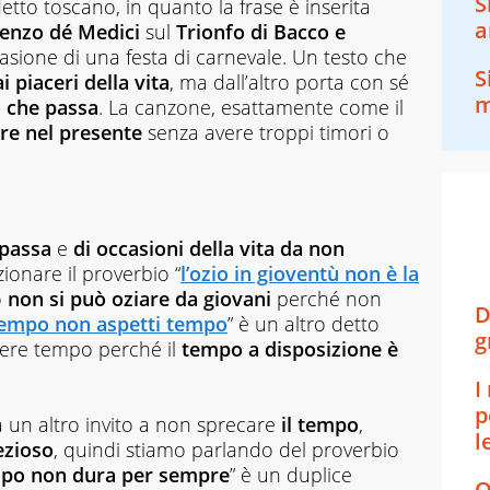
S
tto toscano, in quanto la frase è inserita
a
enzo dé Medici
sul
Trionfo di Bacco e
asione di una festa di carnevale. Un testo che
S
i piaceri della vita
, ma dall’altro porta con sé
m
 che passa
. La canzone, esattamente come il
ire nel presente
senza avere troppi timori o
 passa
e
di occasioni della vita da non
ionare il proverbio “
l’ozio in gioventù non è la
o
non si può oziare da giovani
perché non
D
tempo non aspetti tempo
” è un altro detto
g
dere tempo perché il
tempo a disposizione è
I
p
a un altro invito a non sprecare
il tempo
,
l
ezioso
, quindi stiamo parlando del proverbio
empo non dura per sempre
” è un duplice
Q