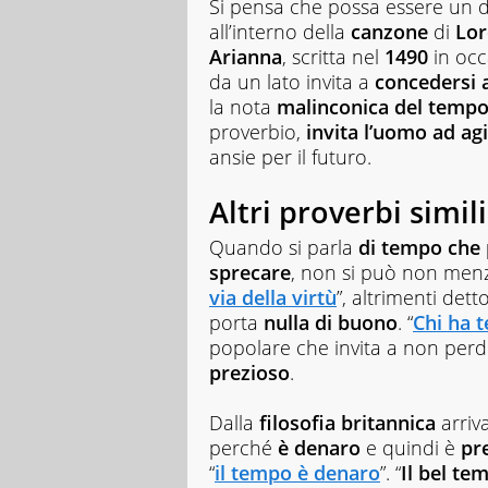
Si pensa che possa essere un de
all’interno della
canzone
di
Lor
Arianna
, scritta nel
1490
in occ
da un lato invita a
concedersi a
la nota
malinconica del tempo
proverbio,
invita l’uomo ad ag
ansie per il futuro.
Altri proverbi simili
Quando si parla
di tempo che
sprecare
, non si può non menz
via della virtù
”, altrimenti dett
porta
nulla di buono
. “
Chi ha 
popolare che invita a non per
prezioso
.
Dalla
filosofia britannica
arriv
perché
è denaro
e quindi è
pr
“
il tempo è denaro
”. “
Il bel t