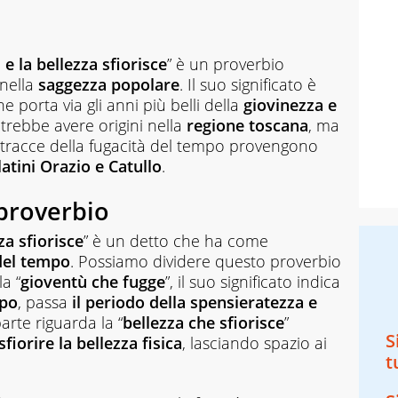
 e la bellezza sfiorisce
” è un proverbio
 nella
saggezza popolare
. Il suo significato è
e porta via gli anni più belli della
giovinezza e
otrebbe avere origini nella
regione toscana
, ma
tracce della fugacità del tempo provengono
latini Orazio e Catullo
.
 proverbio
za sfiorisce
” è un detto che ha come
del tempo
. Possiamo dividere questo proverbio
a “
gioventù che fugge
”, il suo significato indica
mpo
, passa
il periodo della spensieratezza e
arte riguarda la “
bellezza che sfiorisce
”
S
sfiorire la bellezza fisica
, lasciando spazio ai
t