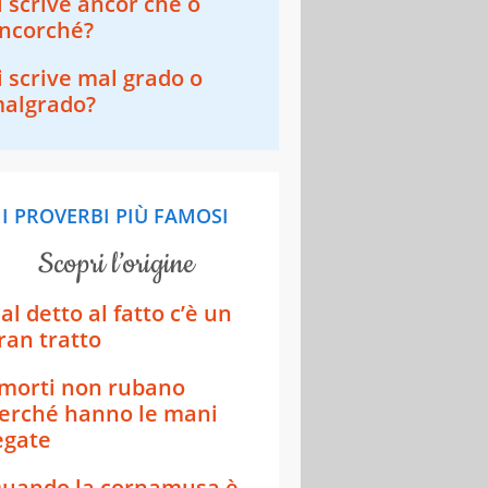
i scrive ancor che o
ncorché?
i scrive mal grado o
algrado?
I PROVERBI PIÙ FAMOSI
scopri l’origine
al detto al fatto c’è un
ran tratto
 morti non rubano
erché hanno le mani
egate
uando la cornamusa è