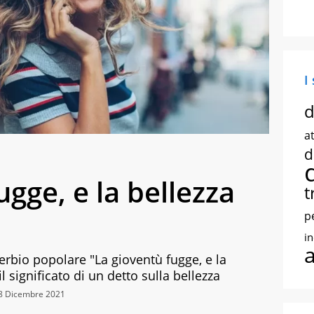
I
d
at
d
ugge, e la bellezza
t
p
i
erbio popolare "La gioventù fugge, e la
 il significato di un detto sulla bellezza
28 Dicembre 2021