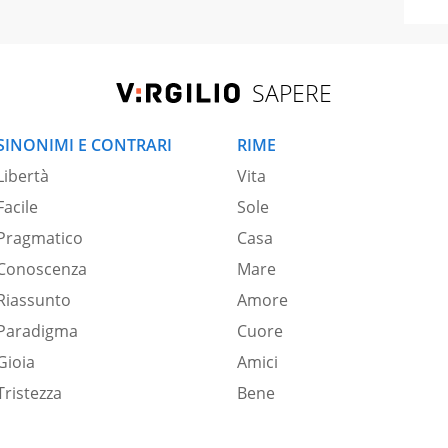
SAPERE
SINONIMI E CONTRARI
RIME
Libertà
Vita
Facile
Sole
Pragmatico
Casa
Conoscenza
Mare
Riassunto
Amore
Paradigma
Cuore
Gioia
Amici
Tristezza
Bene