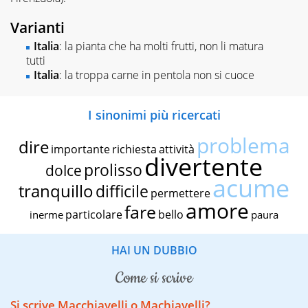
Varianti
Italia
: la pianta che ha molti frutti, non li matura
tutti
Italia
: la troppa carne in pentola non si cuoce
I sinonimi più ricercati
problema
dire
importante
richiesta
attività
divertente
prolisso
dolce
acume
tranquillo
difficile
permettere
amore
fare
particolare
bello
inerme
paura
HAI UN DUBBIO
come si scrive
Si scrive Macchiavelli o Machiavelli?