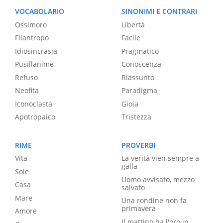
VOCABOLARIO
SINONIMI E CONTRARI
Ossimoro
Libertà
Filantropo
Facile
Idiosincrasia
Pragmatico
Pusillanime
Conoscenza
Refuso
Riassunto
Neofita
Paradigma
Iconoclasta
Gioia
Apotropaico
Tristezza
RIME
PROVERBI
Vita
La verità vien sempre a
galla
Sole
Uomo avvisato, mezzo
Casa
salvato
Mare
Una rondine non fa
primavera
Amore
Il mattino ha l'oro in