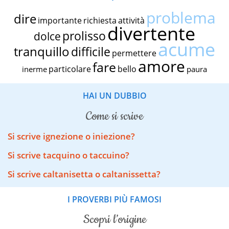
problema
dire
importante
richiesta
attività
divertente
prolisso
dolce
acume
tranquillo
difficile
permettere
amore
fare
particolare
bello
inerme
paura
HAI UN DUBBIO
come si scrive
Si scrive ignezione o iniezione?
Si scrive tacquino o taccuino?
Si scrive caltanisetta o caltanissetta?
I PROVERBI PIÙ FAMOSI
scopri l’origine