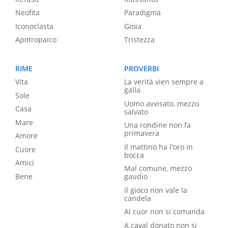
Neofita
Paradigma
Iconoclasta
Gioia
Apotropaico
Tristezza
RIME
PROVERBI
Vita
La verità vien sempre a
galla
Sole
Uomo avvisato, mezzo
Casa
salvato
Mare
Una rondine non fa
primavera
Amore
Il mattino ha l'oro in
Cuore
bocca
Amici
Mal comune, mezzo
Bene
gaudio
Il gioco non vale la
candela
Al cuor non si comanda
A caval donato non si