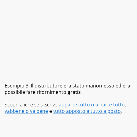
Esempio 3: Il distributore era stato manomesso ed era
possibile fare rifornimento
gratis
Scopri anche se si scrive
apparte tutto o a parte tutto
,
vabbene o va bene
e
tutto apposto a tutto a posto
.