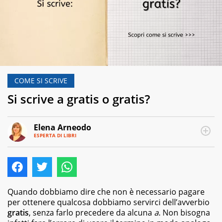
COME SI SCRIVE
Si scrive a gratis o gratis?
Elena Arneodo
ESPERTA DI LIBRI
E-
Traduttrice
MAIL
e
autrice,
editor
e
copywriter
Quando dobbiamo dire che non è necessario pagare
per
per ottenere qualcosa dobbiamo servirci dell’avverbio
case
gratis
, senza farlo precedere da alcuna
a
. Non bisogna
editrici,