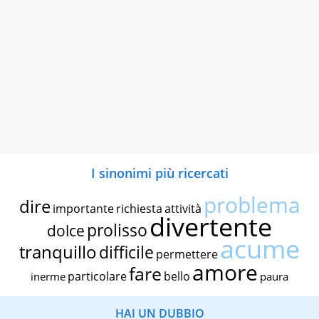
I sinonimi più ricercati
problema
dire
importante
richiesta
attività
divertente
prolisso
dolce
acume
tranquillo
difficile
permettere
amore
fare
particolare
bello
inerme
paura
HAI UN DUBBIO