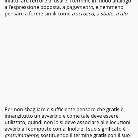
infatti fare l’errore di usare il termine in modo analogo
magazine
all’espressione opposta,
a pagamento
, e nemmeno
e
pensare a forme simili come
a scrocco
,
a sbafo
,
a ufo
.
siti
web,
specializzata
in
viaggi
e
food.
Da
sempre
appassionata
di
libri
di
vario
genere,
dai
Per non sbagliare è sufficiente pensare che
romanzi
gratis
è
della
innanzitutto un avverbio e come tale deve essere
letteratura
utilizzato; quindi non lo si deve associare alle locuzioni
classica
avverbiali composte con
a
. Inoltre il suo significato è
ai
gratuitamente
; sostituendo il termine
gratis
con il suo