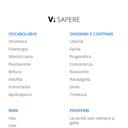
SAPERE
VOCABOLARIO
SINONIMI E CONTRARI
Ossimoro
Libertà
Filantropo
Facile
Idiosincrasia
Pragmatico
Pusillanime
Conoscenza
Refuso
Riassunto
Neofita
Paradigma
Iconoclasta
Gioia
Apotropaico
Tristezza
RIME
PROVERBI
Vita
La verità vien sempre a
galla
Sole