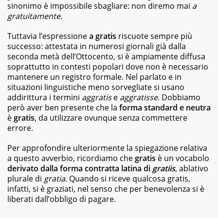
best
sinonimo è impossibile sbagliare: non diremo mai
a
seller,
gratuitamente
.
dagli
albi
Tuttavia l’espressione
a gratis
riscuote sempre più
illustrati
successo: attestata in numerosi giornali già dalla
per
seconda metà dell’Ottocento, si è ampiamente diffusa
bambini
ai
soprattutto in contesti popolari dove non è necessario
graphic
mantenere un registro formale. Nel parlato e in
novel,
situazioni linguistiche meno sorvegliate si usano
fino
addirittura i termini
aggratis
e
aggratisse
. Dobbiamo
ai
però aver ben presente che la
forma standard e neutra
ricettari
è
gratis
, da utilizzare ovunque senza commettere
e
errore.
ai
fotografici.
Per approfondire ulteriormente la spiegazione relativa
a questo avverbio, ricordiamo che
gratis
è un vocabolo
derivato dalla forma contratta latina di
gratiis
, ablativo
plurale di
gratia
. Quando si riceve qualcosa gratis,
infatti, si è graziati, nel senso che per benevolenza si è
liberati dall’obbligo di pagare.