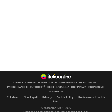
LIBERO
VIRGILIO
PAGINEGIALLE
PAGINEGIALLE SHOP
PGCASA
PAGINEBIANCHE
TUTTOCITTÀ
DILEI
SIVIAGGIA
QUIFINANZA
BUONISSIMO
SUPEREVA
Chi siamo
Note Legali
Privacy
Cookie Policy
Preferenze sui cookie
Aiuto
© Italiaonline S.p.A. 2026
Direzione e coordinamento di Libero Acquisition S.á r.l.