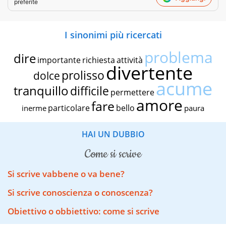
preferite
I sinonimi più ricercati
problema
dire
importante
richiesta
attività
divertente
prolisso
dolce
acume
tranquillo
difficile
permettere
amore
fare
particolare
bello
inerme
paura
HAI UN DUBBIO
come si scrive
Si scrive vabbene o va bene?
Si scrive conoscienza o conoscenza?
Obiettivo o obbiettivo: come si scrive