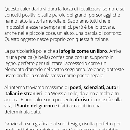
Questo calendario vi darà la forza di focalizzarvi sempre sui
concetti positivi o sulle parole dei grandi personaggi che
hanno fatto la storia mondiale. Sappiamo tutti che è
impossibile essere sempre felici, però è bello trovare,
anche nelle piccole cose, un aiuto, una parola di conforto.
Questo oggetto nasce proprio con questa funzione.
La particolarità poi è che
si sfoglia come un libro
. Arriva
in una pratica (e bella) confezione con un supporto in
legno, perfetto per utilizzare l’accessorio come un
elemento d’arredo nel vostro soggiorno. Volendo, potreste
usare anche la scatola stessa come pacco regalo.
All’interno troviamo massime di
poeti, scienziati, autori
italiani e stranieri
: da Weiss a Tolle, da Zinn a molti altri
ancora. E non solo: sono presenti
aforismi
, curiosità sulla
vita,
il Santo del giorno
e i fatti accaduti in una
determinata data.
Grazie alla sua grafica e al suo design, risulta perfetto per
qualsiasi interno, minimal o no. Qualcuno poi, potrebbe