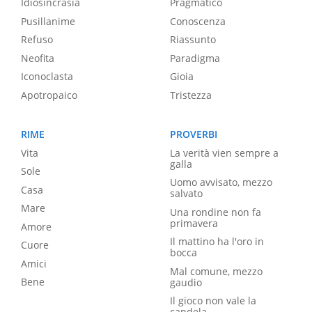
Idiosincrasia
Pragmatico
Pusillanime
Conoscenza
Refuso
Riassunto
Neofita
Paradigma
Iconoclasta
Gioia
Apotropaico
Tristezza
RIME
PROVERBI
Vita
La verità vien sempre a
galla
Sole
Uomo avvisato, mezzo
Casa
salvato
Mare
Una rondine non fa
primavera
Amore
Il mattino ha l'oro in
Cuore
bocca
Amici
Mal comune, mezzo
Bene
gaudio
Il gioco non vale la
candela