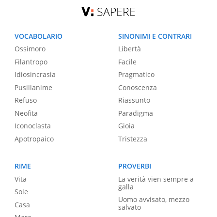
SAPERE
VOCABOLARIO
SINONIMI E CONTRARI
Ossimoro
Libertà
Filantropo
Facile
Idiosincrasia
Pragmatico
Pusillanime
Conoscenza
Refuso
Riassunto
Neofita
Paradigma
Iconoclasta
Gioia
Apotropaico
Tristezza
RIME
PROVERBI
Vita
La verità vien sempre a
galla
Sole
Uomo avvisato, mezzo
Casa
salvato