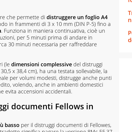
T
eare che permette di
distruggere un foglio A4
n
ndo in frammenti di 3 x 10 mm (DIN P-5) fino a
a
. Funziona in maniera continuativa, cioè un
P
ruzioni, per 5 minuti prima di andare in
d
rca 30 minuti necessaria per raffreddare
ri (le
dimensioni complessive
del distruggi
,5 x 38,4 cm), ha una testata sollevabile, la
deale per volumi modesti, distrugge anche punti
credito, volendo, anche in ambienti domestici
e evita accensioni accidentali.
uggi documenti Fellows in
iù basso
per il distruggi documenti di Fellowes,
 tradotto significa pagare la versione 8Mc 55,37