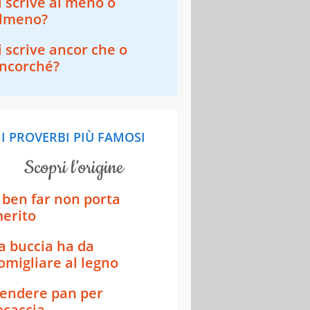
i scrive al meno o
lmeno?
i scrive ancor che o
ncorché?
I PROVERBI PIÙ FAMOSI
scopri l’origine
l ben far non porta
erito
a buccia ha da
omigliare al legno
endere pan per
ocaccia