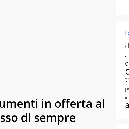
I
d
at
d
t
p
i
umenti in offerta al
asso di sempre