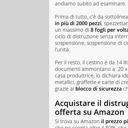
andiamo subito ad esaminare.
Prima di tutto, c’è da sottolin
in più di 2000 pezzi
, spezzetta
un massimo di
8 fogli per volt
ciclo di distruzione senza inter
sospensione, sospensione di ci
l’unità.
Per il resto, il cestino è da 14 lit
documenti ammontano a: 20 x 30
casa produttrice, lo dichiara i
metallici, graffette e carte di 
grazie al
blocco
di sicurezza
ch
Acquistare il distr
offerta su Amazon
Si trova su Amazon
il prezzo p
che ne sconta oltre il 50%, che