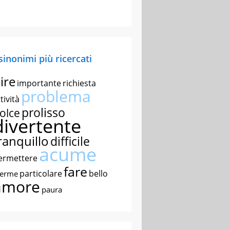
 sinonimi più ricercati
ire
importante
richiesta
problema
tività
prolisso
olce
divertente
ranquillo
difficile
acume
ermettere
fare
particolare
bello
nerme
amore
paura