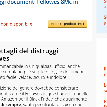
S
ggi documenti Fellowes 8Mc in
a
S
a
 non disponibile
Vedi altri prodotti simili
ttagli del distruggi
wes
mmancabile in un qualsiasi ufficio, anche
I
 accumulano pile su pile di fogli e documenti
m
 facile, veloce, sicuro e indolore.
L
crizione del genere dovrebbe considerare
s
menti come il Fellowes in questione. Il modello
i Amazon per il Black Friday, che attualmente
R
o di sempre
, vanta peculiarità di spicco che
f