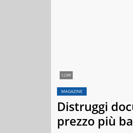
123RF
MAGAZINE
Distruggi doc
prezzo più b