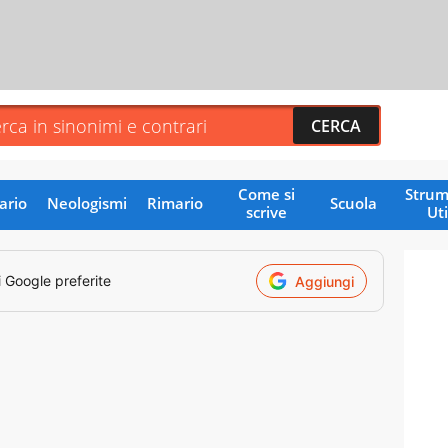
Come si
Strum
ario
Neologismi
Rimario
Scuola
scrive
Uti
i Google preferite
Aggiungi