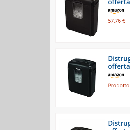
offerta
57,76 €
Distru
offerta
Prodotto
Distru