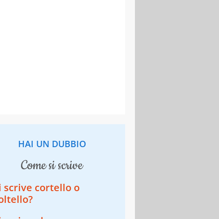
HAI UN DUBBIO
come si scrive
i scrive cortello o
oltello?