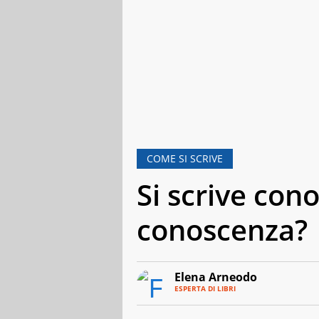
COME SI SCRIVE
Si scrive con
conoscenza?
Elena Arneodo
ESPERTA DI LIBRI
E-
Traduttrice
MAIL
e