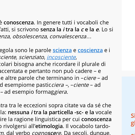
 è
conoscenza
. In genere tutti i vocaboli che
nfatti, si scrivono
senza la
i
tra la
c
e la
e
. Lo si
enza
,
obsolescenza
,
convalescenza
…
egola sono le parole
scienza
e
coscienza
e i
sciente
,
scienziato
,
incosciente
,
colari bisogna anche ricordare il plurale di
accentata e pertanto non può cadere – e
 altre parole che terminano in –
ciere
– ad
ad esempiome pastic
ciera –
, –
ciente
– ad
 –
ad esempio formag
giera.
ra tra le eccezioni sopra citate va da sé che
ola:
nessuna
i
tra la particella -sc- e la
vocale
S
re la ragione linguistica per cui
conoscenza
g
rivolgersi all’
etimologia
. Il vocabolo tardo-
am
, dal verbo
cogno
sce
re
. Da secoli, dunque,