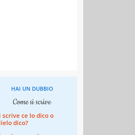
HAI UN DUBBIO
come si scrive
i scrive ce lo dico o
lielo dico?