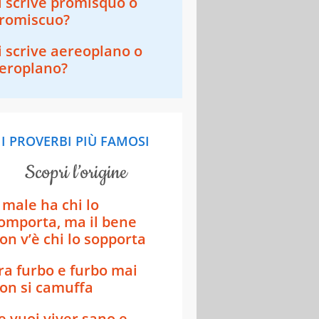
i scrive promisquo o
romiscuo?
i scrive aereoplano o
eroplano?​​
I PROVERBI PIÙ FAMOSI
scopri l’origine
l male ha chi lo
omporta, ma il bene
on v’è chi lo sopporta
ra furbo e furbo mai
on si camuffa
e vuoi viver sano e