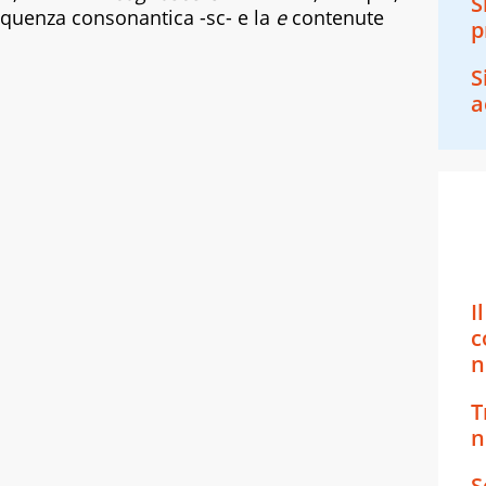
S
equenza consonantica -sc- e la
e
contenute
p
S
a
I
c
n
T
n
S