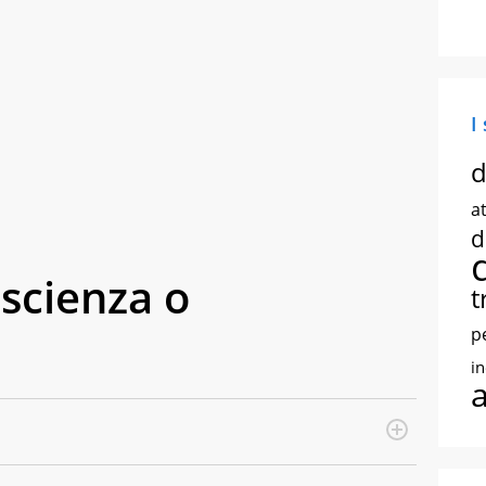
I
d
at
d
oscienza o
t
p
i