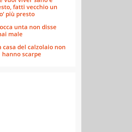
esto, fatti vecchio un
o’ più presto
occa unta non disse
ai male
n casa del calzolaio non
i hanno scarpe