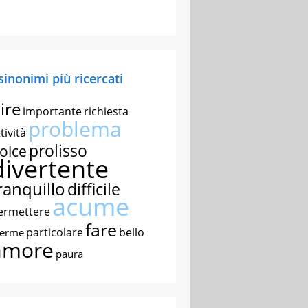
 sinonimi più ricercati
ire
importante
richiesta
problema
tività
prolisso
olce
divertente
ranquillo
difficile
acume
ermettere
fare
particolare
bello
nerme
amore
paura