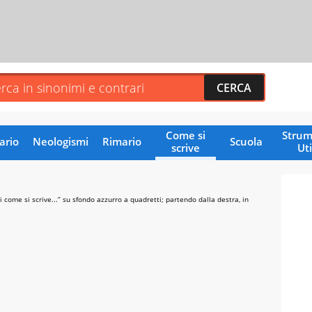
Come si
Strum
ario
Neologismi
Rimario
Scuola
scrive
Uti