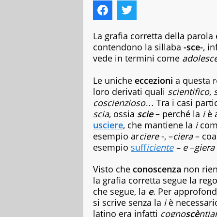
autrice,
editor
e
copywriter
La grafia corretta della parola
per
contendono la sillaba
-sce-
, i
case
vede in termini come
adolesc
editrici,
magazine
e
Le uniche
eccezioni
a questa r
siti
loro derivati quali
scientifico
,
web,
coscienzioso
… Tra i casi parti
specializzata
scia
, ossia
scie
– perché la
i
è 
in
usciere
, che mantiene la
i
come
viaggi
e
esempio ar
ciere
-, –
ciera
– co
food.
esempio
suff
iciente
– e
–
giera
Da
sempre
Visto che
conoscenza
non rient
appassionata
la grafia corretta segue la reg
di
libri
che segue, la
e
. Per approfondi
di
si scrive senza la
i
è necessario 
vario
latino era infatti
cogno
scè
nti
genere,