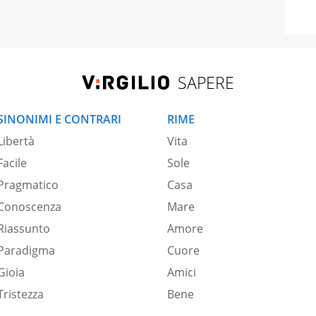
SAPERE
SINONIMI E CONTRARI
RIME
Libertà
Vita
Facile
Sole
Pragmatico
Casa
Conoscenza
Mare
Riassunto
Amore
Paradigma
Cuore
Gioia
Amici
Tristezza
Bene