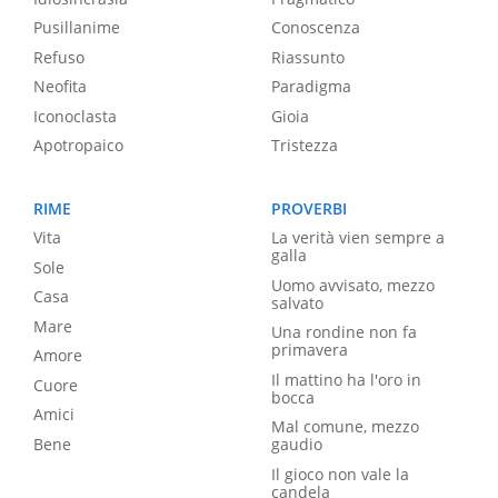
Pusillanime
Conoscenza
Refuso
Riassunto
Neofita
Paradigma
Iconoclasta
Gioia
Apotropaico
Tristezza
RIME
PROVERBI
Vita
La verità vien sempre a
galla
Sole
Uomo avvisato, mezzo
Casa
salvato
Mare
Una rondine non fa
primavera
Amore
Il mattino ha l'oro in
Cuore
bocca
Amici
Mal comune, mezzo
Bene
gaudio
Il gioco non vale la
candela