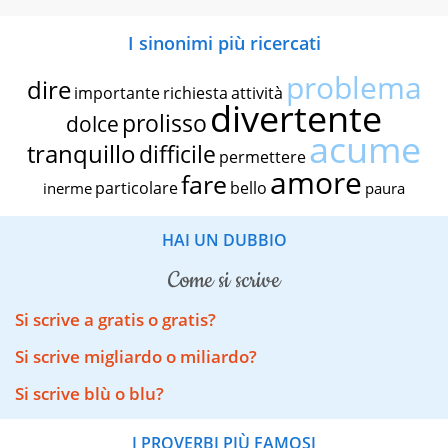
I sinonimi più ricercati
problema
dire
importante
richiesta
attività
divertente
prolisso
dolce
acume
tranquillo
difficile
permettere
amore
fare
particolare
bello
inerme
paura
HAI UN DUBBIO
come si scrive
Si scrive a gratis o gratis?
Si scrive migliardo o miliardo?
Si scrive blù o blu?
I PROVERBI PIÙ FAMOSI