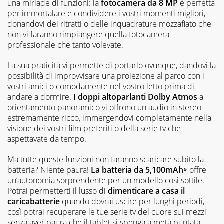
una miriade di funzioni: la
fotocamera da 8 MP
è perfetta
per immortalare e condividere i vostri momenti migliori,
donandovi dei ritratti o delle inquadrature mozzafiato che
non vi faranno rimpiangere quella fotocamera
professionale che tanto volevate.
La sua praticità vi permette di portarlo ovunque, dandovi la
possibilità di improvvisare una proiezione al parco con i
vostri amici o comodamente nel vostro letto prima di
andare a dormire.
I doppi altoparlanti Dolby Atmos
a
orientamento panoramico vi offrono un audio in stereo
estremamente ricco, immergendovi completamente nella
visione dei vostri film preferiti o della serie tv che
aspettavate da tempo.
Ma tutte queste funzioni non faranno scaricare subito la
batteria? Niente paura!
La batteria da 5,100mAh⁵
offre
un’autonomia sorprendente per un modello così sottile.
Potrai permetterti il lusso di
dimenticare a casa il
caricabatterie
quando dovrai uscire per lunghi periodi,
così potrai recuperare le tue serie tv del cuore sui mezzi
senza aver paura che il tablet si spenga a metà puntata.