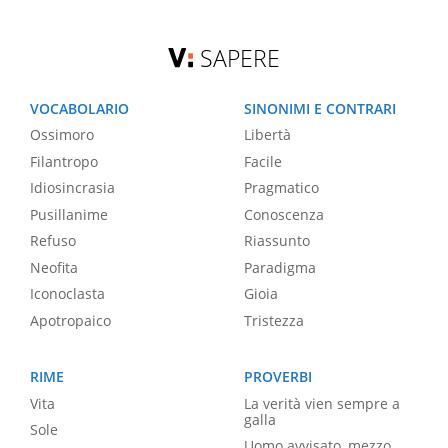
SAPERE
VOCABOLARIO
SINONIMI E CONTRARI
Ossimoro
Libertà
Filantropo
Facile
Idiosincrasia
Pragmatico
Pusillanime
Conoscenza
Refuso
Riassunto
Neofita
Paradigma
Iconoclasta
Gioia
Apotropaico
Tristezza
RIME
PROVERBI
Vita
La verità vien sempre a
galla
Sole
Uomo avvisato, mezzo