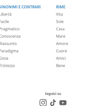
SINONIMI E CONTRARI
RIME
Libertà
Vita
Facile
Sole
Pragmatico
Casa
Conoscenza
Mare
Riassunto
Amore
Paradigma
Cuore
Gioia
Amici
Tristezza
Bene
Seguici su