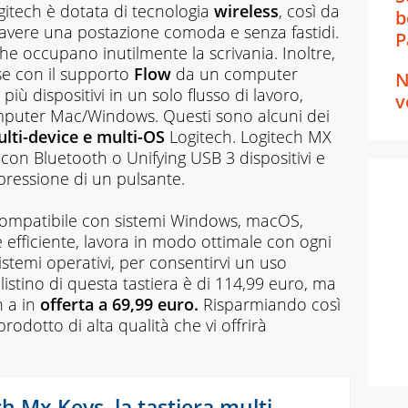
gitech è dotata di tecnologia
wireless
, così da
b
 e avere una postazione comoda e senza fastidi.
P
che occupano inutilmente la scrivania. Inoltre,
se con il supporto
Flow
da un computer
N
u più dispositivi in un solo flusso di lavoro,
v
computer Mac/Windows. Questi sono alcuni dei
lti-device e multi-OS
Logitech. Logitech MX
con Bluetooth o Unifying ‎USB 3 dispositivi e
 pressione di un pulsante.
 compatibile con sistemi Windows, macOS,
 efficiente, lavora in modo ottimale con ogni
sistemi operativi, per consentirvi un uso
 listino di questa tastiera è di 114,99 euro, ma
n a in
offerta a 69,99 euro.
Risparmiando così
odotto di alta qualità che vi offrirà
h Mx Keys, la tastiera multi-