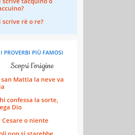
i scrive tacquino o
accuino?
i scrive rè o re?
I PROVERBI PIÙ FAMOSI
scopri l’origine
 san Mattia la neve va
ia
hi confessa la sorte,
ega Dio
 Cesare o niente
oli non si starebbe