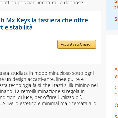
S
adottino posizioni innaturali o dannose.
t
S
h Mx Keys la tastiera che offre
 e stabilità
Acquista su Amazon
A
 stata studiata in modo minuzioso sotto ogni
v
che un design accattivante, linee pulite e
ta tecnologia fa si che i tasti si illuminino nel
C
inano. La retroilluminazione si regola in
n
izioni di luce, per offrire l’utilizzo più
 livello estetico è minimal ma ricercata allo
O
S