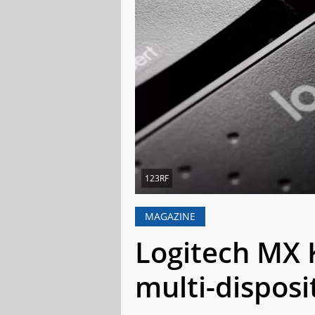
123RF
MAGAZINE
Logitech MX K
multi-disposi