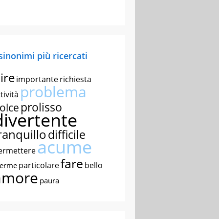
 sinonimi più ricercati
ire
importante
richiesta
problema
tività
prolisso
olce
divertente
ranquillo
difficile
acume
ermettere
fare
particolare
bello
nerme
amore
paura