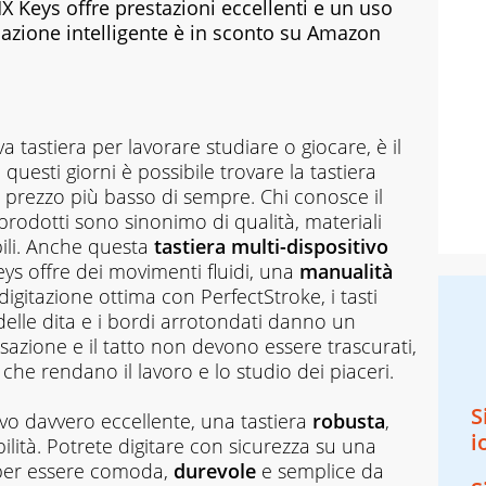
X Keys offre prestazioni eccellenti e un uso
nazione intelligente è in sconto su Amazon
a tastiera per lavorare studiare o giocare, è il
esti giorni è possibile trovare la tastiera
l prezzo più basso di sempre. Chi conosce il
prodotti sono sinonimo di qualità, materiali
ili. Anche questa
tastiera multi-dispositivo
s offre dei movimenti fluidi, una
manualità
igitazione ottima con PerfectStroke, i tasti
delle dita e i bordi arrotondati danno un
azione e il tatto non devono essere trascurati,
 che rendano il lavoro e lo studio dei piaceri.
S
vo davvero eccellente, una tastiera
robusta
,
i
ilità. Potrete digitare con sicurezza su una
a per essere comoda,
durevole
e semplice da