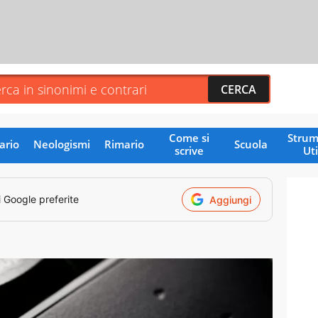
Come si
Strum
ario
Neologismi
Rimario
Scuola
scrive
Uti
i Google preferite
Aggiungi