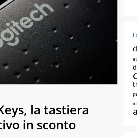
I
d
at
d
t
p
i
eys, la tastiera
tivo in sconto