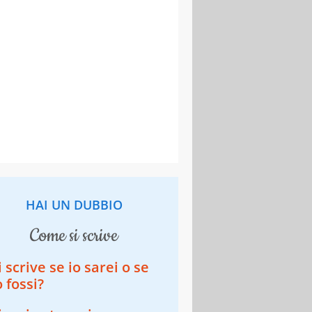
HAI UN DUBBIO
come si scrive
i scrive se io sarei o se
o fossi?