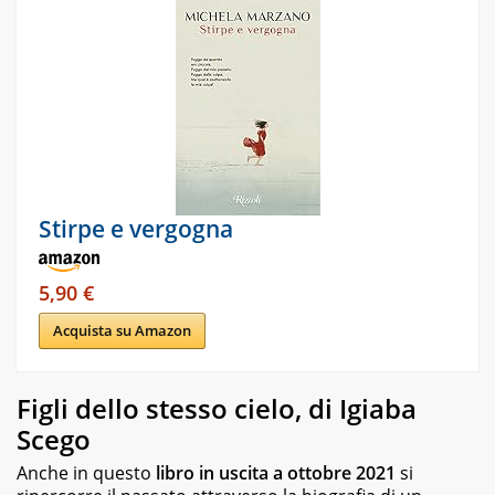
di
approfondimento
e
infografiche.
Ogni
lezione
è
pensata
e
realizzata
da
Stirpe e vergogna
docenti
esperti
della
5,90 €
propria
materia
Acquista su Amazon
che
trattano
tutti
Figli dello stesso cielo, di Igiaba
gli
argomenti
Scego
affrontati
Anche in questo
libro in uscita a ottobre 2021
si
dagli
studenti