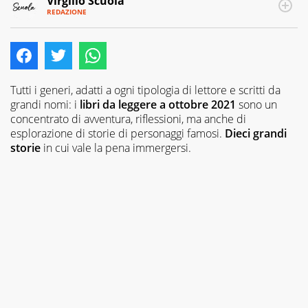
Virgilio Scuola
REDAZIONE
E-
Virgilio
MAIL
Scuola
INSTAGRAM
è
ALTRI
SITI
un
progetto
di
Tutti i generi, adatti a ogni tipologia di lettore e scritti da
Italiaonline
grandi nomi: i
libri da leggere a ottobre 2021
sono un
nato
concentrato di avventura, riflessioni, ma anche di
a
esplorazione di storie di personaggi famosi.
Dieci grandi
settembre
storie
in cui vale la pena immergersi.
2023,
che
ha
l’obiettivo
di
supportare
nell’apprendimento
gli
studenti
di
ogni
ordine