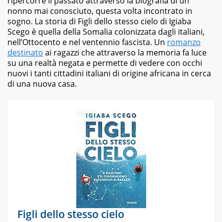
ripercorre il passato attraverso la biografia di un
durante
nonno mai conosciuto, questa volta incontrato in
il
sogno. La storia di
Figli dello stesso cielo
di Igiaba
percorso
Scego è quella della Somalia colonizzata dagli italiani,
scolastico,
nell’Ottocento e nel ventennio fascista. Un
romanzo
anche
destinato
ai
ragazzi
che attraverso la memoria fa luce
quelli
su una realtà negata e permette di vedere con occhi
più
nuovi i tanti cittadini italiani di origine africana in cerca
ostici,
di una nuova casa.
con
un
linguaggio
semplice
e
immediato
e
l'ausilio
di
contenuti
multimediali
a
supporto
della
Figli dello stesso cielo
spiegazione