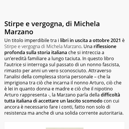
e
grado
scolastico:
un
Stirpe e vergogna, di Michela
hub
dedicato
Marzano
non
solo
Un titolo imperdibile tra i
libri in uscita a ottobre 2021
è
giovani
Stirpe e vergogna
di Michela Marzano
. Una
riflessione
studenti,
profonda sulla storia italiana
che si intreccia a
ma
un’eredità familiare a lungo taciuta. In questo libro
anche
l’autrice si interroga sul passato di un nonno fascista,
genitori
rimasto per anni un vero sconosciuto. Attraverso
e
l’analisi della complessa storia personale – che la
insegnanti
imprigiona tra ciò che incarna il nonno Arturo, ciò che
con
è lei in quanto donna e madre e ciò che il nipotino
più
di
Arturo rappresenta -, la Marzano parla della
difficoltà
1.500
tutta italiana di accettare un lascito scomodo
con cui
lezioni
ancora è necessario fare i conti, fatto non solo di
ed
resistenza ma anche di una solida corrente autoritaria.
esercizi
online,
video