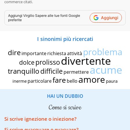
commerce citati.
Aggiungi
Virgilio Sapere
alle tue fonti Google
Aggiungi
preferite
I sinonimi più ricercati
problema
dire
importante
richiesta
attività
divertente
prolisso
dolce
acume
tranquillo
difficile
permettere
amore
fare
particolare
bello
inerme
paura
HAI UN DUBBIO
come si scrive
Si scrive ignezione o iniezione?
Si scrive evacquare o evacuare?