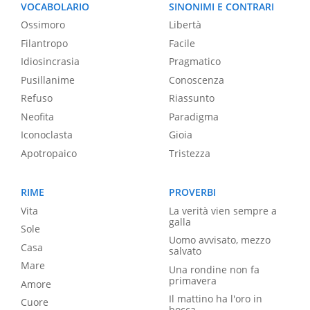
VOCABOLARIO
SINONIMI E CONTRARI
Ossimoro
Libertà
Filantropo
Facile
Idiosincrasia
Pragmatico
Pusillanime
Conoscenza
Refuso
Riassunto
Neofita
Paradigma
Iconoclasta
Gioia
Apotropaico
Tristezza
RIME
PROVERBI
Vita
La verità vien sempre a
galla
Sole
Uomo avvisato, mezzo
Casa
salvato
Mare
Una rondine non fa
primavera
Amore
Il mattino ha l'oro in
Cuore
bocca