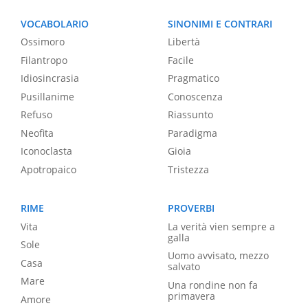
VOCABOLARIO
SINONIMI E CONTRARI
Ossimoro
Libertà
Filantropo
Facile
Idiosincrasia
Pragmatico
Pusillanime
Conoscenza
Refuso
Riassunto
Neofita
Paradigma
Iconoclasta
Gioia
Apotropaico
Tristezza
RIME
PROVERBI
Vita
La verità vien sempre a
galla
Sole
Uomo avvisato, mezzo
Casa
salvato
Mare
Una rondine non fa
primavera
Amore