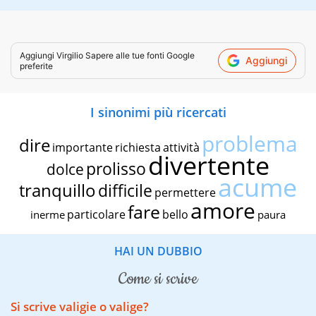
Aggiungi
Virgilio Sapere
alle tue fonti Google
Aggiungi
preferite
I sinonimi più ricercati
problema
dire
importante
richiesta
attività
divertente
prolisso
dolce
acume
tranquillo
difficile
permettere
amore
fare
particolare
bello
inerme
paura
HAI UN DUBBIO
come si scrive
Si scrive valigie o valige?