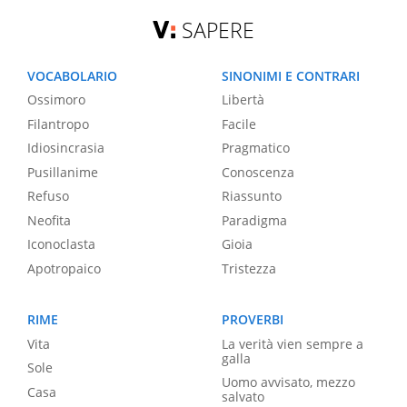
SAPERE
VOCABOLARIO
SINONIMI E CONTRARI
Ossimoro
Libertà
Filantropo
Facile
Idiosincrasia
Pragmatico
Pusillanime
Conoscenza
Refuso
Riassunto
Neofita
Paradigma
Iconoclasta
Gioia
Apotropaico
Tristezza
RIME
PROVERBI
Vita
La verità vien sempre a
galla
Sole
Uomo avvisato, mezzo
Casa
salvato