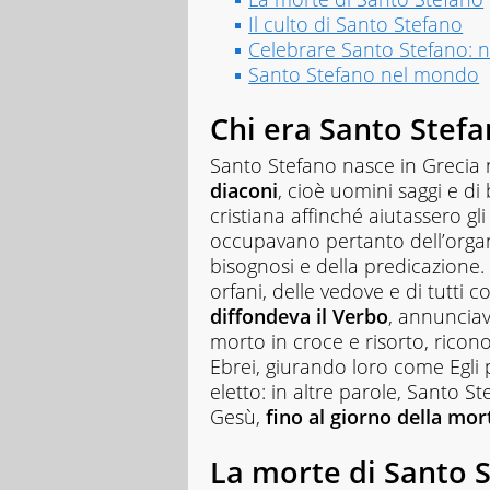
che
Il culto di Santo Stefano
ancora
Celebrare Santo Stefano: n
oggi
Santo Stefano nel mondo
fa
inevitabilmente
parte
Chi era Santo Stef
della
mia
Santo Stefano nasce in Grecia n
vita.
diaconi
, cioè uomini saggi e di
Potete
cristiana affinché aiutassero gli
leggermi
occupavano pertanto dell’organi
sulle
pagine
bisognosi e della predicazione. 
de
orfani, delle vedove e di tutti c
Il
diffondeva il Verbo
, annunciav
cuoio
morto in croce e risorto, rico
sul
Corriere
Ebrei, giurando loro come Egli
dello
eletto: in altre parole, Santo St
Sport,
Gesù,
fino al giorno della mor
e
online
La morte di Santo 
sul
sito