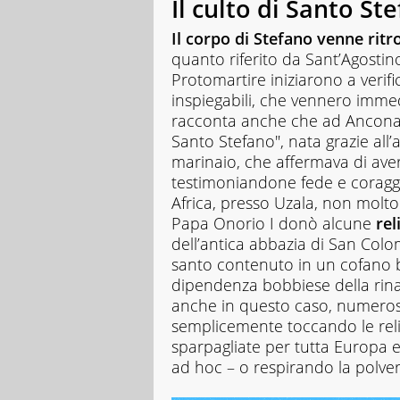
Il culto di Santo St
Il corpo di Stefano venne rit
quanto riferito da Sant’Agostino
Protomartire iniziarono a verif
inspiegabili, che vennero imme
racconta anche che ad Ancona v
Santo Stefano", nata grazie all
marinaio, che affermava di aver 
testimoniandone fede e coraggio.
Africa, presso Uzala, non molto 
Papa Onorio I donò alcune
rel
dell’antica abbazia di San Colo
santo contenuto in un cofano bi
dipendenza bobbiese della rin
anche in questo caso, numerose
semplicemente toccando le rel
sparpagliate per tutta Europa e c
ad hoc – o respirando la polve