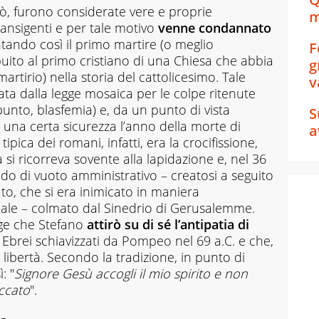
rò, furono considerate vere e proprie
m
ansigenti e per tale motivo
venne condannato
ntando così il primo martire (o meglio
F
ribuito al primo cristiano di una Chiesa che abbia
g
artirio) nella storia del cattolicesimo. Tale
v
ta dalla legge mosaica per le colpe ritenute
punto, blasfemia) e, da un punto di vista
S
 una certa sicurezza l’anno della morte di
a
ipica dei romani, infatti, era la crocifissione,
si ricorreva sovente alla lapidazione e, nel 36
iodo di vuoto amministrativo – creatosi a seguito
to, che si era inimicato in maniera
ocale – colmato dal Sinedrio di Gerusalemme.
gge che Stefano
attirò su di sé l’antipatia di
i Ebrei schiavizzati da Pompeo nel 69 a.C. e che,
libertà. Secondo la tradizione, in punto di
: "
Signore Gesù accogli il mio spirito e non
ccato
".