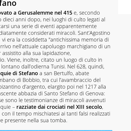
efano
rovato a Gerusalemme nel 415
e, secondo
 dieci anni dopo, nei luoghi di culto legati al
icarsi una serie di eventi apparentemente
diatamente considerati miracoli. Sant’Agostino
i era la cosiddetta "antichissima memoria di
’arrivo nell’attuale capoluogo marchigiano di un
assistito alla sua lapidazione,
 Viene, inoltre, citato un luogo di culto in
lontano dall’odierna Tunisi. Nel 628, quindi,
iquie di Stefano
a san Bertulfo, abate
mbano di Bobbio, tra cui l’avambraccio del
zantino d’argento, elargito poi nel 1217 alla
ascente abbazia di Santo Stefano di Genova:
 sono le testimonianze di miracoli avvenuti
iquie –
razziate dai crociati nel XIII secolo
,
on il tempo mischiatesi ai tanti falsi realizzati
re presente nella sua tomba.