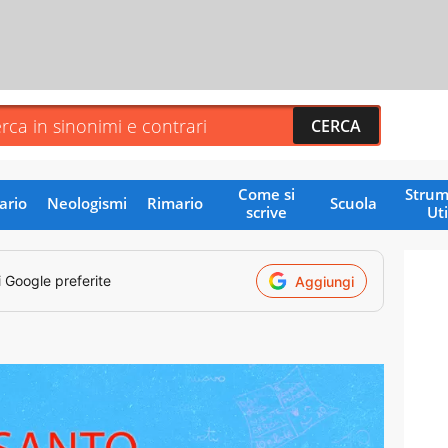
Come si
Strum
ario
Neologismi
Rimario
Scuola
scrive
Uti
i Google preferite
Aggiungi