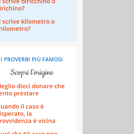
i scrive biricchino o
irichino?
i scrive kilometro o
hilometro?
I PROVERBI PIÙ FAMOSI
scopri l’origine
eglio dieci donare che
ento prestare
uando il caso è
isperato, la
rovvidenza è vicina
uel che t’è caro non