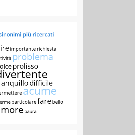
 sinonimi più ricercati
ire
importante
richiesta
problema
tività
prolisso
olce
divertente
ranquillo
difficile
acume
ermettere
fare
particolare
bello
nerme
amore
paura