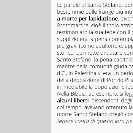
Le parole di Santo Stefano, pe
del
Guerin
bestemmie dalle frange più intr
Sportivo.
a morte per lapidazione
, dive
Mi
Protomartire, cioè il titolo att
interesso
testimoniato la sua fede con il m
di
supplizio era la pena contempla
numerosissime
altre
più gravi (come adulterio e, ap
cose,
storico, permette di datare con
ma
Santo Stefano: la pena capitale t
di
mentre nella comunità giudaica 
quelle
d.C., in Palestina vi era un per
di
solito
della deposizione di Ponzio Pila
non
irrimediabile la popolazione l
scrivo.
Nella Bibbia, ad esempio, si le
alcuni liberti
, discendenti degl
col tempo, avevano ottenuto la 
morte Santo Stefano pregò così
tenere conto di questo loro pe