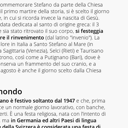
 commemorare Stefano da parte della Chiesa
l primo martire della storia, si è scelto il giorno
in cui si ricorda invece la nascita di Gesù.
data dedicata al santo di origine greca: il 3
 sia stato ritrovato il suo corpo,
si festeggia
dire il rinvenimento
(dal latino "invenio"). La
ore in Italia a Santo Stefano al Mare (in
Sagittaria (Venezia), Selci (Rieti) e Taurisano
patrono, così come a Putignano (Bari), dove è
conserva un frammento del suo cranio, e a
 agosto è anche il giorno scelto dalla Chiesa
 mondo
efano è festivo soltanto dal 1947
e che, prima
ece un normale giorno lavorativo, con banche,
ti. È una festa religiosa, nata con l’intento di
e, ma
in Germania ed altri Paesi di lingua
 della Svizzera è considerata una festa di