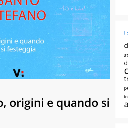
I
d
at
d
t
p
i
, origini e quando si