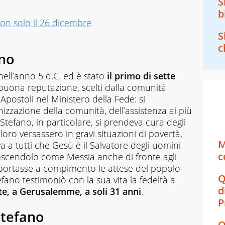
S
b
on solo il 26 dicembre
S
c
ano
ell’anno 5 d.C. ed è stato
il primo di sette
 buona reputazione, scelti dalla comunità
 Apostoli nel Ministero della Fede: si
zzazione della comunità, dell’assistenza ai più
Stefano, in particolare, si prendeva cura degli
oloro versassero in gravi situazioni di povertà,
M
a a tutti che Gesù è il Salvatore degli uomini
c
noscendolo come Messia anche di fronte agli
 portasse a compimento le attese del popolo
Q
efano testimoniò con la sua vita la fedeltà a
d
te, a Gerusalemme, a soli 31 anni
.
P
Stefano
Q