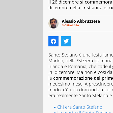
Il 26 dicembre si commemora il
dicembre nella cristianità occi
Alessio Abbruzzese
GIORNALISTA
Nato
e
cresciuto
a
Roma,
mi
Santo Stefano è una festa famos
appassiono
Marino, nella Svizzera italofon
fin
Irlanda e Romania, che cade il 
da
26 dicembre. Ma non è così da tut
piccolissimo
al
la
commemorazione del primo 
mondo
medesimo mese. A prescindere da
classico
modo, c’è una domanda a cui n
e
era realmente Santo Stefano e 
a
quello
sport,
Chi era Santo Stefano
dicotomia
La morte di Santo Stefano