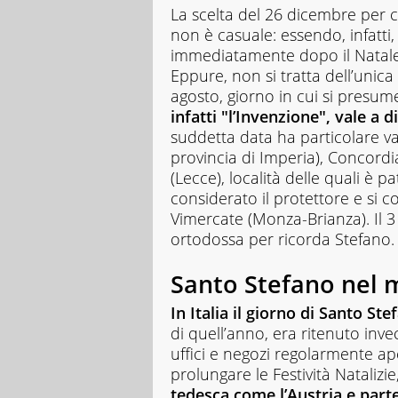
La scelta del 26 dicembre per
non è casuale: essendo, infatti, i
immediatamente dopo il Natale, 
Eppure, non si tratta dell’unica 
agosto, giorno in cui si presume
infatti "l’Invenzione", vale a 
suddetta data ha particolare val
provincia di Imperia), Concordia 
(Lecce), località delle quali è 
considerato il protettore e si 
Vimercate (Monza-Brianza). Il 3
ortodossa per ricorda Stefano.
Santo Stefano nel
In Italia il giorno di Santo St
di quell’anno, era ritenuto inv
uffici e negozi regolarmente aper
prolungare le Festività Natalizi
tedesca come l’Austria e parte