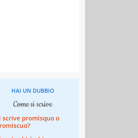
HAI UN DUBBIO
come si scrive
i scrive promisquo o
romiscuo?